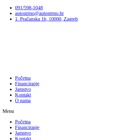
Preskoči
091/598-1048
na
autostrmo@autostrmo.hr
sadržaj
1. Pračanska 1b, 10000, Zagreb
Početna
Financiranje
Jamstvo
Kontakt
O nama
Menu
Početna
Financiranje
Jamstvo
Kontakt