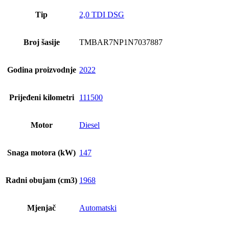
Tip
2,0 TDI DSG
Broj šasije
TMBAR7NP1N7037887
Godina proizvodnje
2022
Prijeđeni kilometri
111500
Motor
Diesel
Snaga motora (kW)
147
Radni obujam (cm3)
1968
Mjenjač
Automatski