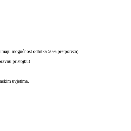
a imaju mogućnost odbitka 50% pretporeza)
pravnu pristojbu!
enskim uvjetima.