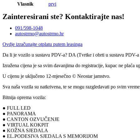
Vlasnik
prvi
Zainteresirani ste?
Kontaktirajte nas!
091/598-1048
autostrmo@autostrmo.hr
Ovdje izračunajte otplatu putem leasinga
Da li je vozilo u sustavu PDV-a? DA (Tvrtke i obrti u sustavu PDV-
Izražena cijena je sa svim davanjima do registracije, kupac ne plaća u
U cijenu je uključeno 12-mjesečno © Neostar jamstvo.
Sva naša vozila su natkrivena, te se mogu razgledavati po svim vrem
Bitnija oprema vozila:
● FULL LED
● PANORAMA
● CANTON OZVUČENJE
● VIRTUAL KOKPIT
● KOŽNA SJEDALA
● EL.PODESIVA SJEDALA S MEMORIJOM