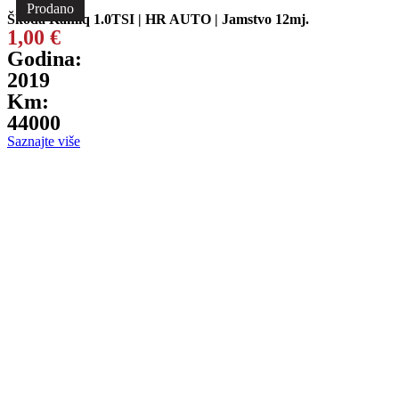
Prodano
Škoda Kamiq 1.0TSI | HR AUTO | Jamstvo 12mj.
1,00
€
Godina:
2019
Km:
44000
Saznajte više