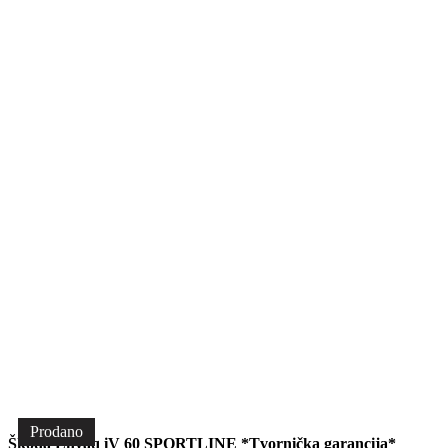
Prodano
Škoda Enyaq iV 60 SPORTLINE *Tvornička garancija*