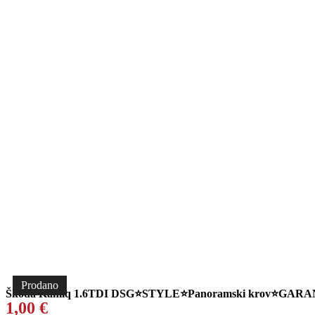
Prodano
Škoda Kamiq 1.6TDI DSG⭐STYLE⭐Panoramski krov⭐GARAN
1,00
€