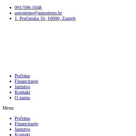
Preskoči
091/598-1048
na
autostrmo@autostrmo.hr
sadržaj
1. Pračanska 1b, 10000, Zagreb
Početna
Financiranje
Jamstvo
Kontakt
O nama
Menu
Početna
Financiranje
Jamstvo
Kontakt