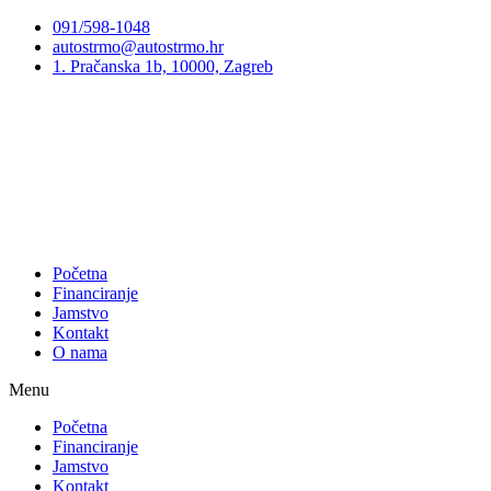
Preskoči
091/598-1048
na
autostrmo@autostrmo.hr
sadržaj
1. Pračanska 1b, 10000, Zagreb
Početna
Financiranje
Jamstvo
Kontakt
O nama
Menu
Početna
Financiranje
Jamstvo
Kontakt