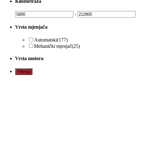
Kilometraža
-
Vrsta mjenjača
Automatski
(177)
Mehanički mjenjač
(25)
Vrsta motora