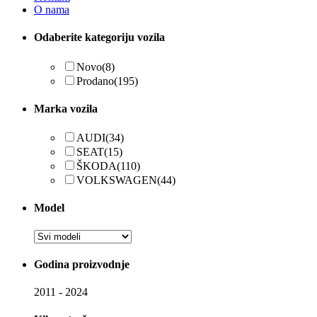
O nama
Odaberite kategoriju vozila
Novo
(8)
Prodano
(195)
Marka vozila
AUDI
(34)
SEAT
(15)
ŠKODA
(110)
VOLKSWAGEN
(44)
Model
Godina proizvodnje
2011
-
2024