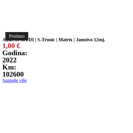
Prodano
Audi A3 30TDI | S-Tronic | Matrix | Jamstvo 12mj.
1,00
€
Godina:
2022
Km:
102600
Saznajte više