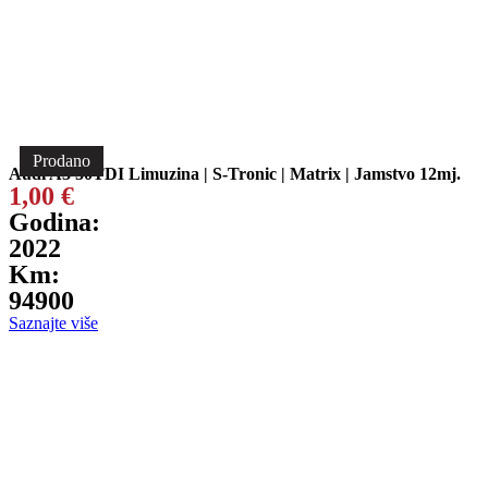
Prodano
Audi A3 30TDI Limuzina | S-Tronic | Matrix | Jamstvo 12mj.
1,00
€
Godina:
2022
Km:
94900
Saznajte više