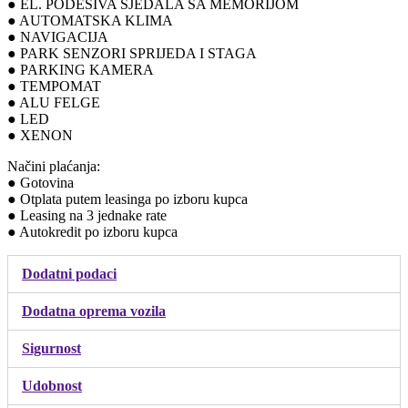
● EL. PODESIVA SJEDALA SA MEMORIJOM
● AUTOMATSKA KLIMA
● NAVIGACIJA
● PARK SENZORI SPRIJEDA I STAGA
● PARKING KAMERA
● TEMPOMAT
● ALU FELGE
● LED
● XENON
Načini plaćanja:
● Gotovina
● Otplata putem leasinga po izboru kupca
● Leasing na 3 jednake rate
● Autokredit po izboru kupca
Dodatni podaci
Dodatna oprema vozila
Sigurnost
Udobnost