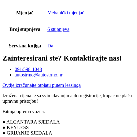
Mjenjač
Mehanički mjenjač
Broj stupnjeva
6 stupnjeva
Servisna knjiga
Da
Zainteresirani ste?
Kontaktirajte nas!
091/598-1048
autostrmo@autostrmo.hr
Ovdje izračunajte otplatu putem leasinga
Izražena cijena je sa svim davanjima do registracije, kupac ne plaća
upravnu pristojbu!
Bitnija oprema vozila:
● ALCANTARA SJEDALA
● KEYLESS
● GRIJANJE SJEDALA