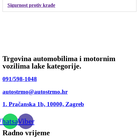
Sigurnost protiv krađe
Trgovina automobilima i motornim
vozilima lake kategorije.
091/598-1048
autostrmo@autostrmo.hr
1. Pračanska 1b, 10000, Zagreb
hatsapp
Viber
Radno vrijeme