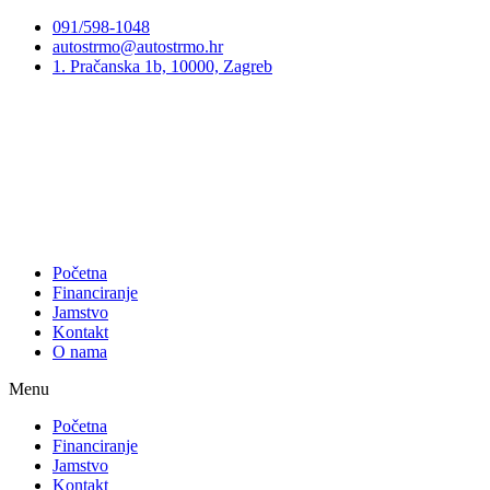
Preskoči
091/598-1048
na
autostrmo@autostrmo.hr
sadržaj
1. Pračanska 1b, 10000, Zagreb
Početna
Financiranje
Jamstvo
Kontakt
O nama
Menu
Početna
Financiranje
Jamstvo
Kontakt