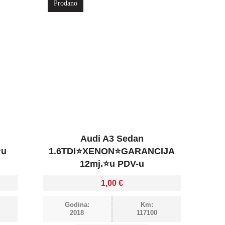
Prodano
Audi A3 Sedan
⭐u
1.6TDI⭐XENON⭐GARANCIJA
12mj.⭐u PDV-u
1,00
€
Godina:
Km:
2018
117100