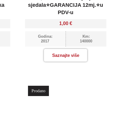
ka
sjedala⭐GARANCIJA 12mj.⭐u
PDV-u
1,00
€
Godina:
Km:
2017
140000
Saznajte više
Prodano