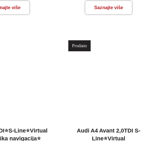
najte više
Saznajte više
Prodano
DI⭐S-Line⭐Virtual
Audi A4 Avant 2,0TDI S-
ika navigacija⭐
Line⭐Virtual