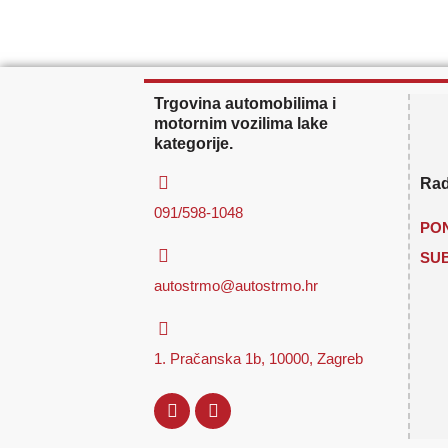
Trgovina automobilima i
motornim vozilima lake
kategorije.
Rad
091/598-1048
PON
SU
autostrmo@autostrmo.hr
1. Pračanska 1b, 10000, Zagreb