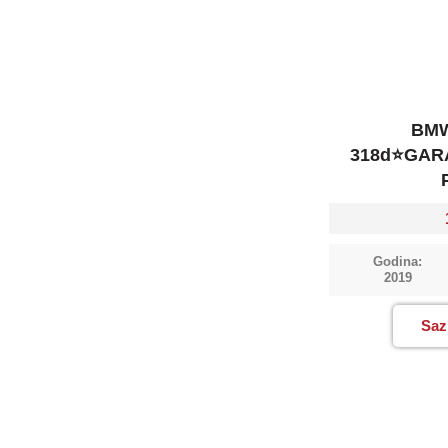
BMW
318d⭐GARA
Godina:
2019
Saz