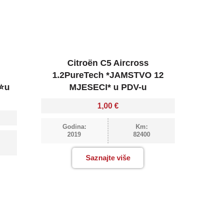
Citroën C5 Aircross
1.2PureTech *JAMSTVO 12
⭐u
MJESECI* u PDV-u
1,00
€
Godina:
Km:
2019
82400
Saznajte više