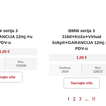
 serija 3
BMW serija 3
NCIJA 12mj.⭐u
318d⭐Koža⭐Virtual
PDV-u
kokpit⭐GARANCIJA 12mj.
PDV-u
1,00
€
1,00
€
Km:
151646
Godina:
Km:
2019
128237
najte više
Saznajte više
1
2
3
…
11