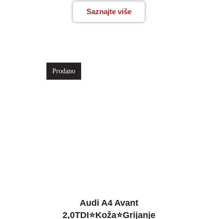
Saznajte više
Prodano
Audi A4 Avant
2,0TDI⭐Koža⭐Grijanje