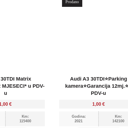
Prodano
 30TDI Matrix
Audi A3 30TDI⭐Parking
 MJESECI* u PDV-
kamera⭐Garancija 12mj.
u
PDV-u
1,00
€
1,00
€
Km:
Godina:
Km:
115400
2021
142100