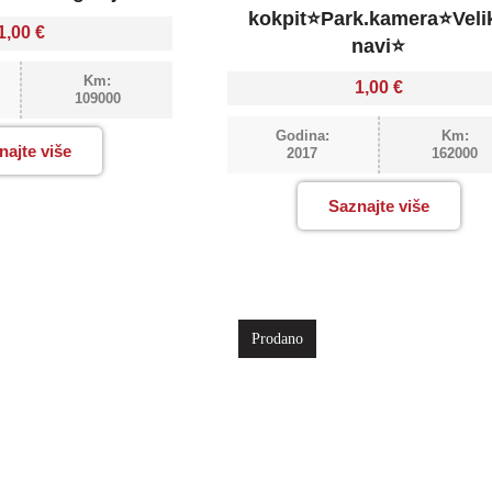
kokpit⭐Park.kamera⭐Veli
1,00
€
navi⭐
Km:
1,00
€
109000
Godina:
Km:
najte više
2017
162000
Saznajte više
Prodano