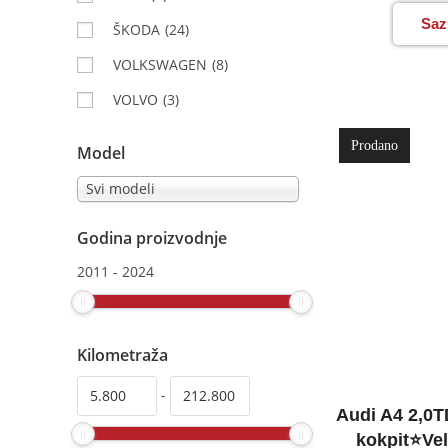
Saz
ŠKODA
(24)
VOLKSWAGEN
(8)
VOLVO
(3)
Prodano
Model
Svi modeli
Godina proizvodnje
2011
-
2024
Kilometraža
-
Audi A4 2,0T
kokpit⭐Vel