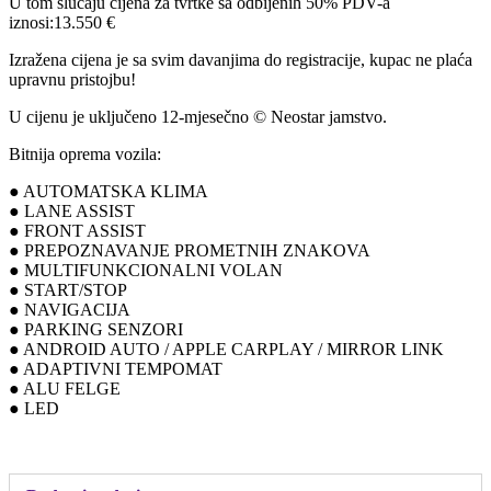
U tom slučaju cijena za tvrtke sa odbijenih 50% PDV-a
iznosi:13.550 €
Izražena cijena je sa svim davanjima do registracije, kupac ne plaća
upravnu pristojbu!
U cijenu je uključeno 12-mjesečno © Neostar jamstvo.
Bitnija oprema vozila:
● AUTOMATSKA KLIMA
● LANE ASSIST
● FRONT ASSIST
● PREPOZNAVANJE PROMETNIH ZNAKOVA
● MULTIFUNKCIONALNI VOLAN
● START/STOP
● NAVIGACIJA
● PARKING SENZORI
● ANDROID AUTO / APPLE CARPLAY / MIRROR LINK
● ADAPTIVNI TEMPOMAT
● ALU FELGE
● LED