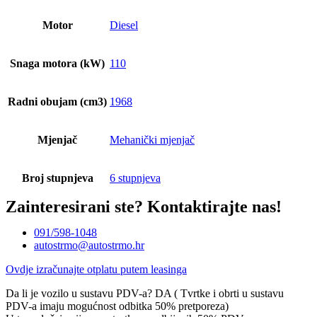
Motor
Diesel
Snaga motora (kW)
110
Radni obujam (cm3)
1968
Mjenjač
Mehanički mjenjač
Broj stupnjeva
6 stupnjeva
Zainteresirani ste?
Kontaktirajte nas!
091/598-1048
autostrmo@autostrmo.hr
Ovdje izračunajte otplatu putem leasinga
Da li je vozilo u sustavu PDV-a? DA ( Tvrtke i obrti u sustavu
PDV-a imaju mogućnost odbitka 50% pretporeza)