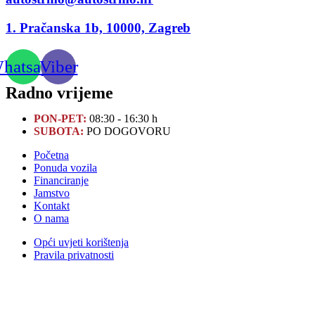
1. Pračanska 1b, 10000, Zagreb
hatsapp
Viber
Radno vrijeme
PON-PET:
08:30 - 16:30 h
SUBOTA:
PO DOGOVORU
Početna
Ponuda vozila
Financiranje
Jamstvo
Kontakt
O nama
Opći uvjeti korištenja
Pravila privatnosti