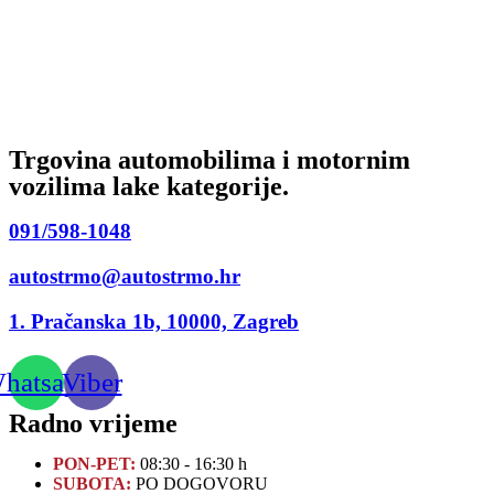
Trgovina automobilima i motornim
vozilima lake kategorije.
091/598-1048
autostrmo@autostrmo.hr
1. Pračanska 1b, 10000, Zagreb
hatsapp
Viber
Radno vrijeme
PON-PET:
08:30 - 16:30 h
SUBOTA:
PO DOGOVORU