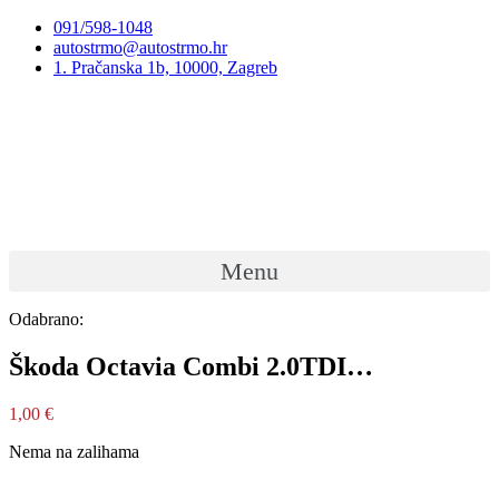
Preskoči
091/598-1048
na
autostrmo@autostrmo.hr
sadržaj
1. Pračanska 1b, 10000, Zagreb
Menu
Odabrano:
Škoda Octavia Combi 2.0TDI…
1,00
€
Nema na zalihama