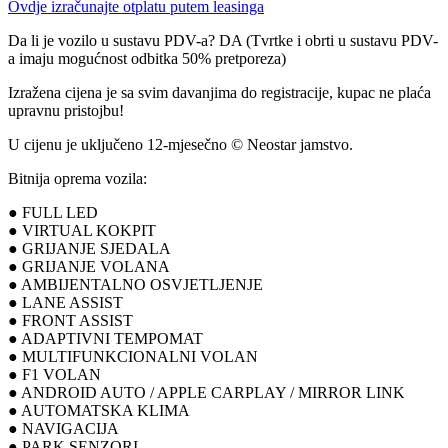
Ovdje izračunajte otplatu putem leasinga
Da li je vozilo u sustavu PDV-a? DA (Tvrtke i obrti u sustavu PDV-
a imaju mogućnost odbitka 50% pretporeza)
Izražena cijena je sa svim davanjima do registracije, kupac ne plaća
upravnu pristojbu!
U cijenu je uključeno 12-mjesečno © Neostar jamstvo.
Bitnija oprema vozila:
● FULL LED
● VIRTUAL KOKPIT
● GRIJANJE SJEDALA
● GRIJANJE VOLANA
● AMBIJENTALNO OSVJETLJENJE
● LANE ASSIST
● FRONT ASSIST
● ADAPTIVNI TEMPOMAT
● MULTIFUNKCIONALNI VOLAN
● F1 VOLAN
● ANDROID AUTO / APPLE CARPLAY / MIRROR LINK
● AUTOMATSKA KLIMA
● NAVIGACIJA
● PARK SENZORI