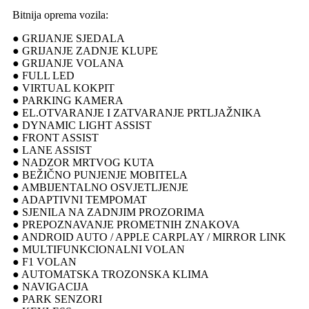
Bitnija oprema vozila:
● GRIJANJE SJEDALA
● GRIJANJE ZADNJE KLUPE
● GRIJANJE VOLANA
● FULL LED
● VIRTUAL KOKPIT
● PARKING KAMERA
● EL.OTVARANJE I ZATVARANJE PRTLJAŽNIKA
● DYNAMIC LIGHT ASSIST
● FRONT ASSIST
● LANE ASSIST
● NADZOR MRTVOG KUTA
● BEŽIČNO PUNJENJE MOBITELA
● AMBIJENTALNO OSVJETLJENJE
● ADAPTIVNI TEMPOMAT
● SJENILA NA ZADNJIM PROZORIMA
● PREPOZNAVANJE PROMETNIH ZNAKOVA
● ANDROID AUTO / APPLE CARPLAY / MIRROR LINK
● MULTIFUNKCIONALNI VOLAN
● F1 VOLAN
● AUTOMATSKA TROZONSKA KLIMA
● NAVIGACIJA
● PARK SENZORI