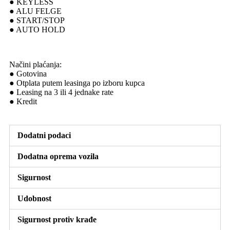
● KEYLESS
● ALU FELGE
● START/STOP
● AUTO HOLD
Načini plaćanja:
● Gotovina
● Otplata putem leasinga po izboru kupca
● Leasing na 3 ili 4 jednake rate
● Kredit
Dodatni podaci
Dodatna oprema vozila
Sigurnost
Udobnost
Sigurnost protiv krađe