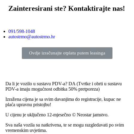
Zainteresirani ste?
Kontaktirajte nas!
091/598-1048
autostrmo@autostrmo.hr
Ovdje izračunajte otplatu putem leasinga
Da li je vozilo u sustavu PDV-a? DA (Tvrtke i obrti u sustavu
PDV-a imaju mogućnost odbitka 50% pretporeza)
Izražena cijena je sa svim davanjima do registracije, kupac ne
plaća upravnu pristojbu!
U cijenu je uključeno 12-mjesečno © Neostar jamstvo.
Sva naša vozila su natkrivena, te se mogu razgledavati po svim
vremenskim uvjetima.