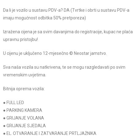
Da li je vozilo u sustavu PDV-a? DA (Tvrtke i obrti u sustavu PDV-a
imaju mogućnost odbitka 50% pretporeza)
Izražena cijena je sa svim davanjima do registracije, kupac ne plaća
upravnu pristojbu!
U cijenu je uključeno 12-mjesečno © Neostar jamstvo.
Sva naša vozila su natkrivena, te se mogu razgledavati po svim
vremenskim uvjetima.
Bitnija oprema vozila:
● FULL LED
● PARKING KAMERA
● GRIJANJE VOLANA
● GRIJANJE SJEDALA
● EL. OTVARANJE I ZATVARANJE PRTLJAŽNIKA