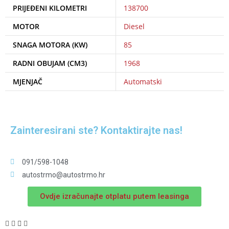
PRIJEĐENI KILOMETRI
138700
MOTOR
Diesel
SNAGA MOTORA (KW)
85
RADNI OBUJAM (CM3)
1968
MJENJAČ
Automatski
Zainteresirani ste?
Kontaktirajte nas!
091/598-1048
autostrmo@autostrmo.hr
Ovdje izračunajte otplatu putem leasinga