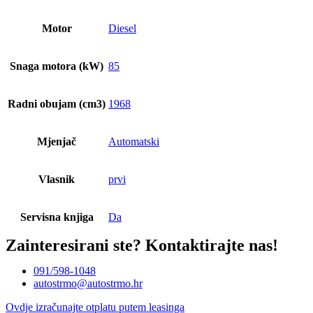
Motor
Diesel
Snaga motora (kW)
85
Radni obujam (cm3)
1968
Mjenjač
Automatski
Vlasnik
prvi
Servisna knjiga
Da
Zainteresirani ste?
Kontaktirajte nas!
091/598-1048
autostrmo@autostrmo.hr
Ovdje izračunajte otplatu putem leasinga