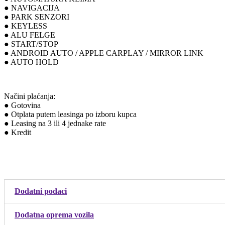
● NAVIGACIJA
● PARK SENZORI
● KEYLESS
● ALU FELGE
● START/STOP
● ANDROID AUTO / APPLE CARPLAY / MIRROR LINK
● AUTO HOLD
Načini plaćanja:
● Gotovina
● Otplata putem leasinga po izboru kupca
● Leasing na 3 ili 4 jednake rate
● Kredit
Dodatni podaci
Dodatna oprema vozila