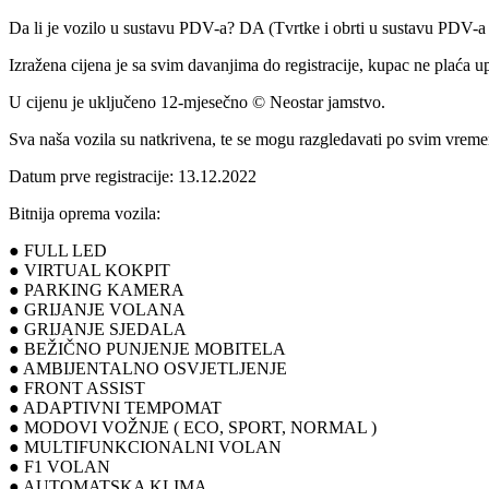
Da li je vozilo u sustavu PDV-a? DA (Tvrtke i obrti u sustavu PDV-
Izražena cijena je sa svim davanjima do registracije, kupac ne plaća u
U cijenu je uključeno 12-mjesečno © Neostar jamstvo.
Sva naša vozila su natkrivena, te se mogu razgledavati po svim vrem
Datum prve registracije: 13.12.2022
Bitnija oprema vozila:
● FULL LED
● VIRTUAL KOKPIT
● PARKING KAMERA
● GRIJANJE VOLANA
● GRIJANJE SJEDALA
● BEŽIČNO PUNJENJE MOBITELA
● AMBIJENTALNO OSVJETLJENJE
● FRONT ASSIST
● ADAPTIVNI TEMPOMAT
● MODOVI VOŽNJE ( ECO, SPORT, NORMAL )
● MULTIFUNKCIONALNI VOLAN
● F1 VOLAN
● AUTOMATSKA KLIMA