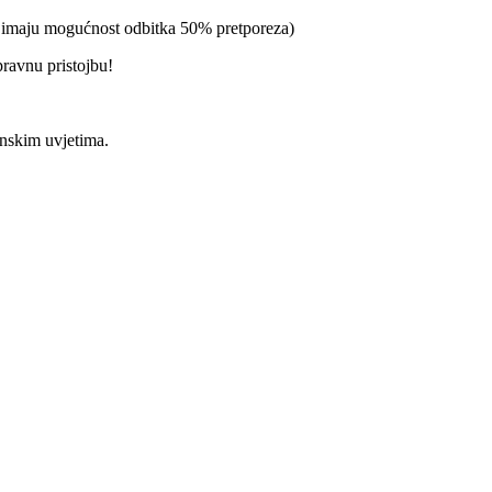
a imaju mogućnost odbitka 50% pretporeza)
pravnu pristojbu!
enskim uvjetima.