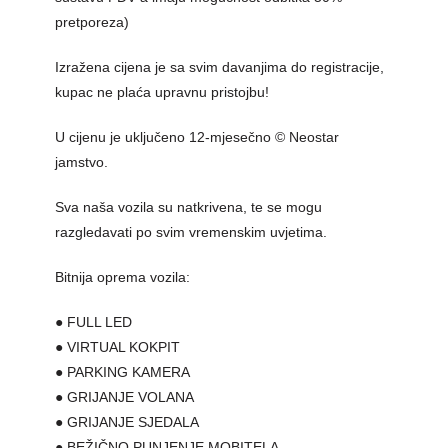
pretporeza)
Izražena cijena je sa svim davanjima do registracije,
kupac ne plaća upravnu pristojbu!
U cijenu je uključeno 12-mjesečno © Neostar
jamstvo.
Sva naša vozila su natkrivena, te se mogu
razgledavati po svim vremenskim uvjetima.
Bitnija oprema vozila:
● FULL LED
● VIRTUAL KOKPIT
● PARKING KAMERA
● GRIJANJE VOLANA
● GRIJANJE SJEDALA
● BEŽIČNO PUNJENJE MOBITELA