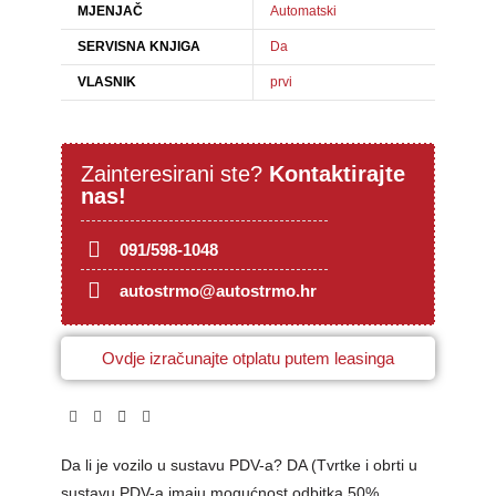
MJENJAČ
Automatski
SERVISNA KNJIGA
Da
VLASNIK
prvi
Zainteresirani ste?
Kontaktirajte
nas!
091/598-1048
autostrmo@autostrmo.hr
Ovdje izračunajte otplatu putem leasinga
Da li je vozilo u sustavu PDV-a? DA (Tvrtke i obrti u
sustavu PDV-a imaju mogućnost odbitka 50%