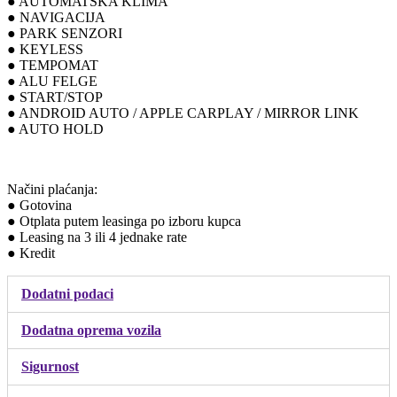
● AUTOMATSKA KLIMA
● NAVIGACIJA
● PARK SENZORI
● KEYLESS
● TEMPOMAT
● ALU FELGE
● START/STOP
● ANDROID AUTO / APPLE CARPLAY / MIRROR LINK
● AUTO HOLD
Načini plaćanja:
● Gotovina
● Otplata putem leasinga po izboru kupca
● Leasing na 3 ili 4 jednake rate
● Kredit
Dodatni podaci
Dodatna oprema vozila
Sigurnost