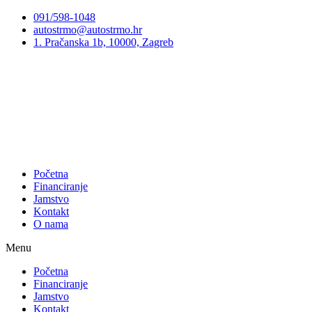
Preskoči
091/598-1048
na
autostrmo@autostrmo.hr
sadržaj
1. Pračanska 1b, 10000, Zagreb
Početna
Financiranje
Jamstvo
Kontakt
O nama
Menu
Početna
Financiranje
Jamstvo
Kontakt