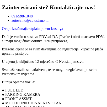
Zainteresirani ste?
Kontaktirajte nas!
091/598-1048
autostrmo@autostrmo.hr
Ovdje izračunajte otplatu putem leasinga
Da li je vozilo u sustavu PDV-a? DA (Tvrtke i obrti u sustavu PDV-
a imaju mogućnost odbitka 50% pretporeza)
Izražena cijena je sa svim davanjima do registracije, kupac ne plaća
upravnu pristojbu!
U cijenu je uključeno 12-mjesečno © Neostar jamstvo.
Sva naša vozila su natkrivena, te se mogu razgledavati po svim
vremenskim uvjetima.
Bitnija oprema vozila:
● FULL LED
● PARKING KAMERA
● FRONT ASSIST
● MULTIFUNKCIONALNI VOLAN