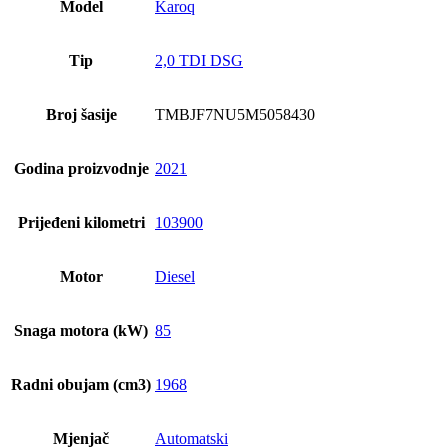
Model
Karoq
Tip
2,0 TDI DSG
Broj šasije
TMBJF7NU5M5058430
Godina proizvodnje
2021
Prijeđeni kilometri
103900
Motor
Diesel
Snaga motora (kW)
85
Radni obujam (cm3)
1968
Mjenjač
Automatski