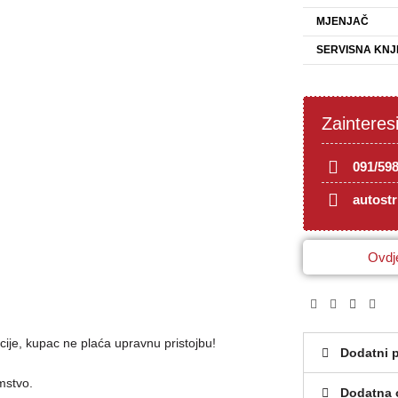
MJENJAČ
SERVISNA KNJ
Zainteres
091/59
autost
Ovdje
cije, kupac ne plaća upravnu pristojbu!
Dodatni 
mstvo.
Dodatna 