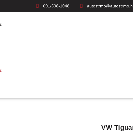
091/598-1048
autostrmo@autostrmo.h
E
E
VW Tiguan