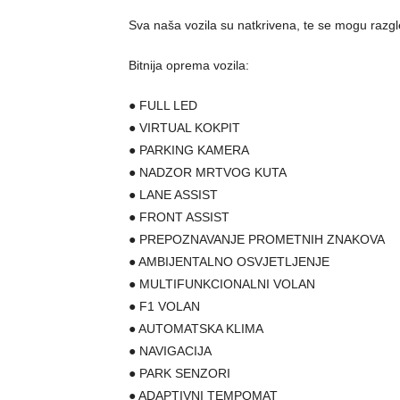
Sva naša vozila su natkrivena, te se mogu razg
Bitnija oprema vozila:
● FULL LED
● VIRTUAL KOKPIT
● PARKING KAMERA
● NADZOR MRTVOG KUTA
● LANE ASSIST
● FRONT ASSIST
● PREPOZNAVANJE PROMETNIH ZNAKOVA
● AMBIJENTALNO OSVJETLJENJE
● MULTIFUNKCIONALNI VOLAN
● F1 VOLAN
● AUTOMATSKA KLIMA
● NAVIGACIJA
● PARK SENZORI
● ADAPTIVNI TEMPOMAT