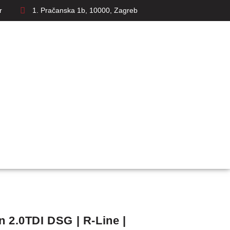
r
1. Pračanska 1b, 10000, Zagreb
 2.0TDI DSG | R-Line |