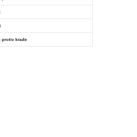
t
t
 protiv krađe