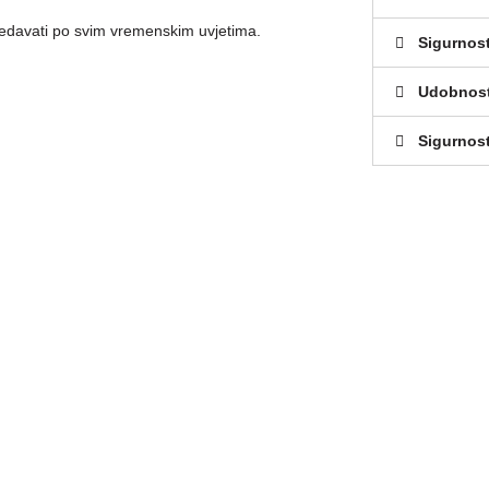
ledavati po svim vremenskim uvjetima.
Sigurnos
Udobnos
Sigurnost