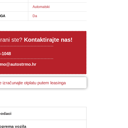
Automatski
IGA
Da
irani ste?
Kontaktirajte nas!
8-1048
rmo@autostrmo.hr
 izračunajte otplatu putem leasinga
podaci
oprema vozila