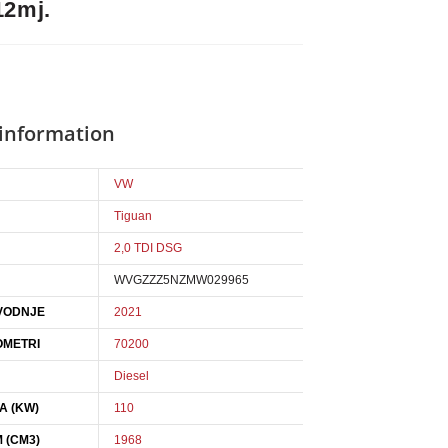
12mj.
 information
VW
Tiguan
2,0 TDI DSG
WVGZZZ5NZMW029965
VODNJE
2021
OMETRI
70200
Diesel
A (KW)
110
 (CM3)
1968