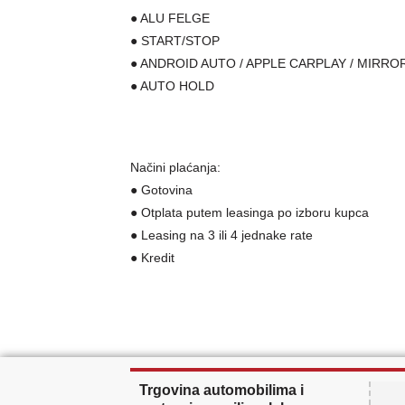
● ALU FELGE
● START/STOP
● ANDROID AUTO / APPLE CARPLAY / MIRRO
● AUTO HOLD
Načini plaćanja:
● Gotovina
● Otplata putem leasinga po izboru kupca
● Leasing na 3 ili 4 jednake rate
● Kredit
Trgovina automobilima i