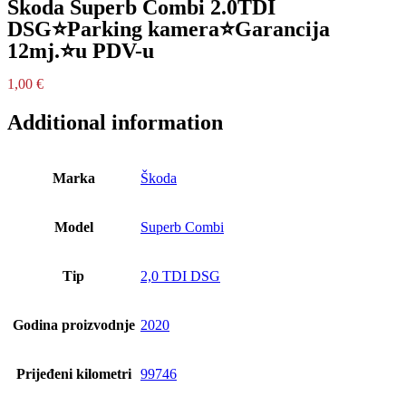
Škoda Superb Combi 2.0TDI
DSG⭐Parking kamera⭐Garancija
12mj.⭐u PDV-u
1,00
€
Additional information
Marka
Škoda
Model
Superb Combi
Tip
2,0 TDI DSG
Godina proizvodnje
2020
Prijeđeni kilometri
99746