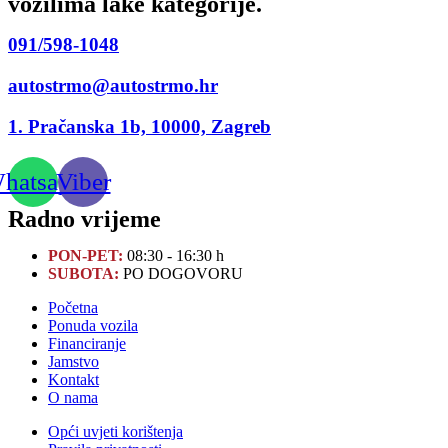
vozilima lake kategorije.
091/598-1048
autostrmo@autostrmo.hr
1. Pračanska 1b, 10000, Zagreb
hatsapp
Viber
Radno vrijeme
PON-PET:
08:30 - 16:30 h
SUBOTA:
PO DOGOVORU
Početna
Ponuda vozila
Financiranje
Jamstvo
Kontakt
O nama
Opći uvjeti korištenja