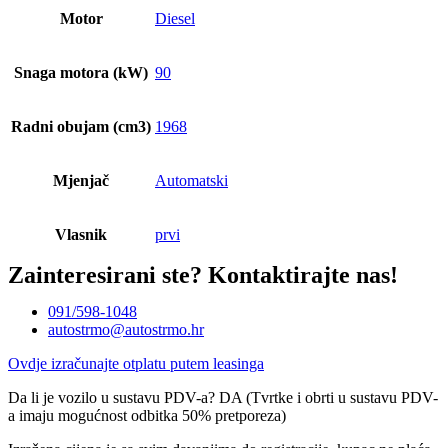
Motor
Diesel
Snaga motora (kW)
90
Radni obujam (cm3)
1968
Mjenjač
Automatski
Vlasnik
prvi
Zainteresirani ste?
Kontaktirajte nas!
091/598-1048
autostrmo@autostrmo.hr
Ovdje izračunajte otplatu putem leasinga
Da li je vozilo u sustavu PDV-a? DA (Tvrtke i obrti u sustavu PDV-
a imaju mogućnost odbitka 50% pretporeza)