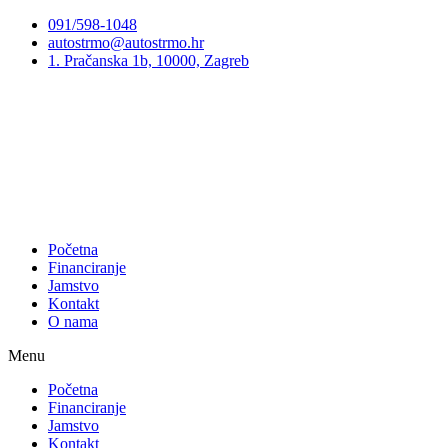
Preskoči
091/598-1048
na
autostrmo@autostrmo.hr
sadržaj
1. Pračanska 1b, 10000, Zagreb
Početna
Financiranje
Jamstvo
Kontakt
O nama
Menu
Početna
Financiranje
Jamstvo
Kontakt