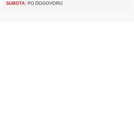
SUBOTA:
PO DOGOVORU
Početna
Ponuda vozila
Financiranje
Jamstvo
Kontakt
O nama
Opći uvjeti korištenja
Pravila privatnosti