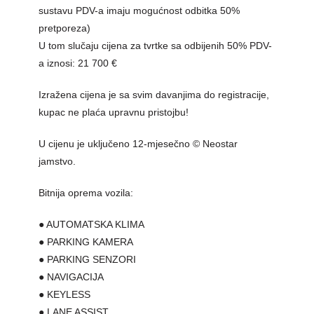
sustavu PDV-a imaju mogućnost odbitka 50%
pretporeza)
U tom slučaju cijena za tvrtke sa odbijenih 50% PDV-
a iznosi: 21 700 €
Izražena cijena je sa svim davanjima do registracije,
kupac ne plaća upravnu pristojbu!
U cijenu je uključeno 12-mjesečno © Neostar
jamstvo.
Bitnija oprema vozila:
● AUTOMATSKA KLIMA
● PARKING KAMERA
● PARKING SENZORI
● NAVIGACIJA
● KEYLESS
● LANE ASSIST