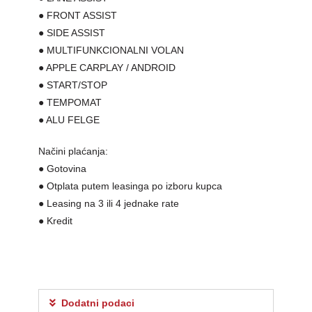
● FRONT ASSIST
● SIDE ASSIST
● MULTIFUNKCIONALNI VOLAN
● APPLE CARPLAY / ANDROID
● START/STOP
● TEMPOMAT
● ALU FELGE
Načini plaćanja:
● Gotovina
● Otplata putem leasinga po izboru kupca
● Leasing na 3 ili 4 jednake rate
● Kredit
Dodatni podaci