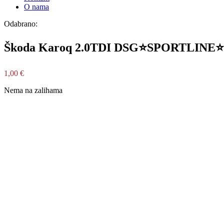
O nama
Odabrano:
Škoda Karoq 2.0TDI DSG⭐SPORTLINE⭐
1,00
€
Nema na zalihama