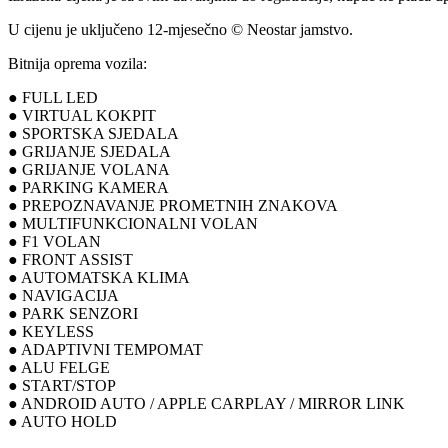
U cijenu je uključeno 12-mjesečno © Neostar jamstvo.
Bitnija oprema vozila:
● FULL LED
● VIRTUAL KOKPIT
● SPORTSKA SJEDALA
● GRIJANJE SJEDALA
● GRIJANJE VOLANA
● PARKING KAMERA
● PREPOZNAVANJE PROMETNIH ZNAKOVA
● MULTIFUNKCIONALNI VOLAN
● F1 VOLAN
● FRONT ASSIST
● AUTOMATSKA KLIMA
● NAVIGACIJA
● PARK SENZORI
● KEYLESS
● ADAPTIVNI TEMPOMAT
● ALU FELGE
● START/STOP
● ANDROID AUTO / APPLE CARPLAY / MIRROR LINK
● AUTO HOLD