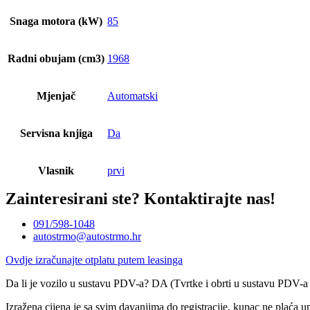
Snaga motora (kW)
85
Radni obujam (cm3)
1968
Mjenjač
Automatski
Servisna knjiga
Da
Vlasnik
prvi
Zainteresirani ste?
Kontaktirajte nas!
091/598-1048
autostrmo@autostrmo.hr
Ovdje izračunajte otplatu putem leasinga
Da li je vozilo u sustavu PDV-a? DA (Tvrtke i obrti u sustavu PDV-
Izražena cijena je sa svim davanjima do registracije, kupac ne plaća u