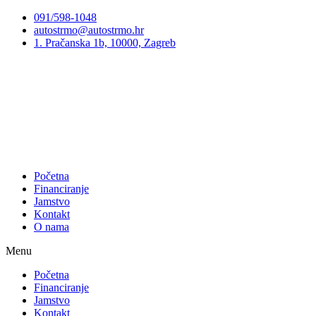
Preskoči
091/598-1048
na
autostrmo@autostrmo.hr
sadržaj
1. Pračanska 1b, 10000, Zagreb
Početna
Financiranje
Jamstvo
Kontakt
O nama
Menu
Početna
Financiranje
Jamstvo
Kontakt