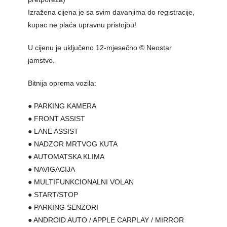
Izražena cijena je sa svim davanjima do registracije,
kupac ne plaća upravnu pristojbu!
U cijenu je uključeno 12-mjesečno © Neostar
jamstvo.
Bitnija oprema vozila:
● PARKING KAMERA
● FRONT ASSIST
● LANE ASSIST
● NADZOR MRTVOG KUTA
● AUTOMATSKA KLIMA
● NAVIGACIJA
● MULTIFUNKCIONALNI VOLAN
● START/STOP
● PARKING SENZORI
● ANDROID AUTO / APPLE CARPLAY / MIRROR