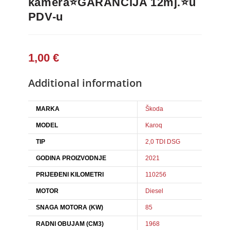
kamera⭐GARANCIJA 12mj.⭐u
PDV-u
1,00
€
Additional information
MARKA
Škoda
MODEL
Karoq
TIP
2,0 TDI DSG
GODINA PROIZVODNJE
2021
PRIJEĐENI KILOMETRI
110256
MOTOR
Diesel
SNAGA MOTORA (KW)
85
RADNI OBUJAM (CM3)
1968