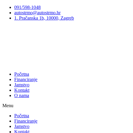
Preskoči
091/598-1048
na
autostrmo@autostrmo.hr
sadržaj
1. Pračanska 1b, 10000, Zagreb
Početna
Financiranje
Jamstvo
Kontakt
O nama
Menu
Početna
Financiranje
Jamstvo
Kontakt