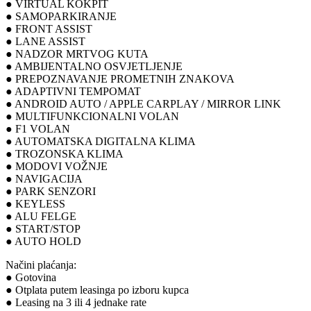
● VIRTUAL KOKPIT
● SAMOPARKIRANJE
● FRONT ASSIST
● LANE ASSIST
● NADZOR MRTVOG KUTA
● AMBIJENTALNO OSVJETLJENJE
● PREPOZNAVANJE PROMETNIH ZNAKOVA
● ADAPTIVNI TEMPOMAT
● ANDROID AUTO / APPLE CARPLAY / MIRROR LINK
● MULTIFUNKCIONALNI VOLAN
● F1 VOLAN
● AUTOMATSKA DIGITALNA KLIMA
● TROZONSKA KLIMA
● MODOVI VOŽNJE
● NAVIGACIJA
● PARK SENZORI
● KEYLESS
● ALU FELGE
● START/STOP
● AUTO HOLD
Načini plaćanja:
● Gotovina
● Otplata putem leasinga po izboru kupca
● Leasing na 3 ili 4 jednake rate