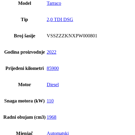
Model
Tarraco
Tip
2,0 TDI DSG
Broj šasije
VSSZZZKNXPW000801
Godina proizvodnje
2022
Prijeđeni kilometri
85900
Motor
Diesel
Snaga motora (kW)
110
Radni obujam (cm3)
1968
Mjenjač
Automatski