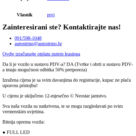
Vlasnik
prvi
Zainteresirani ste?
Kontaktirajte nas!
091/598-1048
autostrmo@autostrmo.hr
Ovdje izračunajte otplatu putem leasinga
Da li je vozilo u sustavu PDV-a? DA (Tvrtke i obrti u sustavu PDV-
a imaju mogućnost odbitka 50% pretporeza)
Izražena cijena je sa svim davanjima do registracije, kupac ne plaća
upravnu pristojbu!
U cijenu je uključeno 12-mjesečno © Neostar jamstvo.
Sva naša vozila su natkrivena, te se mogu razgledavati po svim
vremenskim uvjetima.
Bitnija oprema vozila:
● FULL LED