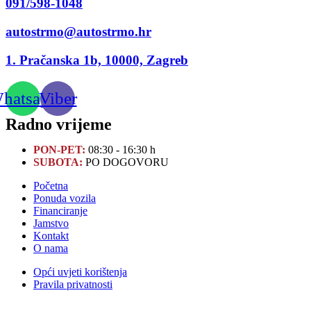
091/598-1048
autostrmo@autostrmo.hr
1. Pračanska 1b, 10000, Zagreb
hatsapp
Viber
Radno vrijeme
PON-PET:
08:30 - 16:30 h
SUBOTA:
PO DOGOVORU
Početna
Ponuda vozila
Financiranje
Jamstvo
Kontakt
O nama
Opći uvjeti korištenja
Pravila privatnosti