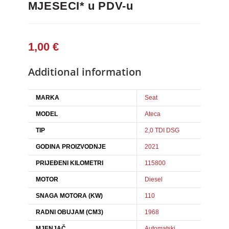
MJESECI* u PDV-u
1,00
€
Additional information
MARKA
Seat
MODEL
Ateca
TIP
2,0 TDI DSG
GODINA PROIZVODNJE
2021
PRIJEĐENI KILOMETRI
115800
MOTOR
Diesel
SNAGA MOTORA (KW)
110
RADNI OBUJAM (CM3)
1968
MJENJAČ
Automatski