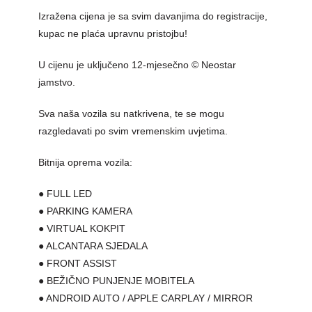
Izražena cijena je sa svim davanjima do registracije,
kupac ne plaća upravnu pristojbu!
U cijenu je uključeno 12-mjesečno © Neostar
jamstvo.
Sva naša vozila su natkrivena, te se mogu
razgledavati po svim vremenskim uvjetima.
Bitnija oprema vozila:
● FULL LED
● PARKING KAMERA
● VIRTUAL KOKPIT
● ALCANTARA SJEDALA
● FRONT ASSIST
● BEŽIČNO PUNJENJE MOBITELA
● ANDROID AUTO / APPLE CARPLAY / MIRROR