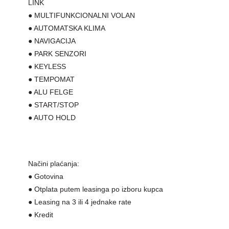
LINK
● MULTIFUNKCIONALNI VOLAN
● AUTOMATSKA KLIMA
● NAVIGACIJA
● PARK SENZORI
● KEYLESS
● TEMPOMAT
● ALU FELGE
● START/STOP
● AUTO HOLD
Načini plaćanja:
● Gotovina
● Otplata putem leasinga po izboru kupca
● Leasing na 3 ili 4 jednake rate
● Kredit