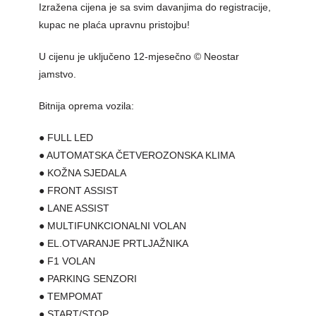
Izražena cijena je sa svim davanjima do registracije,
kupac ne plaća upravnu pristojbu!
U cijenu je uključeno 12-mjesečno © Neostar
jamstvo.
Bitnija oprema vozila:
● FULL LED
● AUTOMATSKA ČETVEROZONSKA KLIMA
● KOŽNA SJEDALA
● FRONT ASSIST
● LANE ASSIST
● MULTIFUNKCIONALNI VOLAN
● EL.OTVARANJE PRTLJAŽNIKA
● F1 VOLAN
● PARKING SENZORI
● TEMPOMAT
● START/STOP