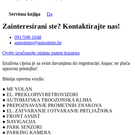
Servisna knjiga
Da
Zainteresirani ste?
Kontaktirajte nas!
091/598-1048
autostrmo@autostrmo.hr
Ovdje izračunajte otplatu putem leasinga
Izražena cijena je sa svim davanjima do registracije, kupac ne plaća
upravnu pristojbu!
Bitnija oprema vozila:
● MF VOLAN
● EL. PREKLOPIVI RETROVIZORI
● AUTOMATSKA TROOZONSKA KLIMA
● PREPOZNAVANJE PROMETNIH ZNAKOVA
● EL. ZATVARANJE I OTVARANJE PRTLJAŽNIKA
● FRONT ASSIST
● NAVIGACIJA
● PARK SENZORI
● PARKING KAMERA