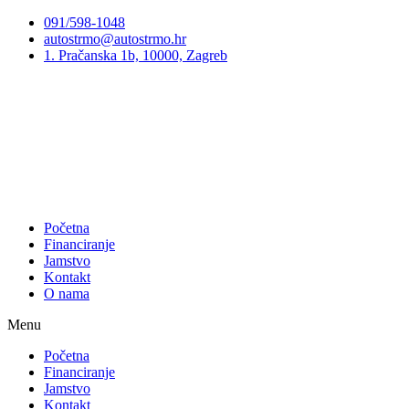
Preskoči
091/598-1048
na
autostrmo@autostrmo.hr
sadržaj
1. Pračanska 1b, 10000, Zagreb
Početna
Financiranje
Jamstvo
Kontakt
O nama
Menu
Početna
Financiranje
Jamstvo
Kontakt