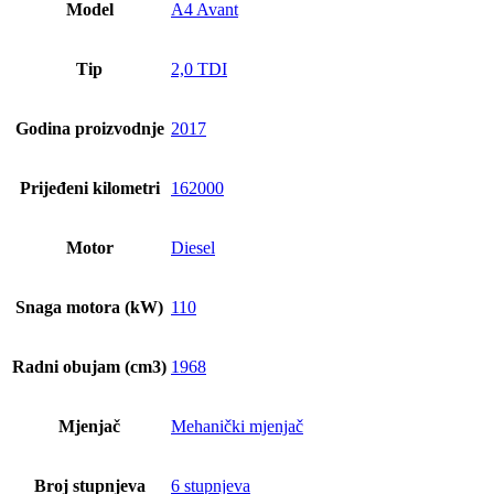
Model
A4 Avant
Tip
2,0 TDI
Godina proizvodnje
2017
Prijeđeni kilometri
162000
Motor
Diesel
Snaga motora (kW)
110
Radni obujam (cm3)
1968
Mjenjač
Mehanički mjenjač
Broj stupnjeva
6 stupnjeva