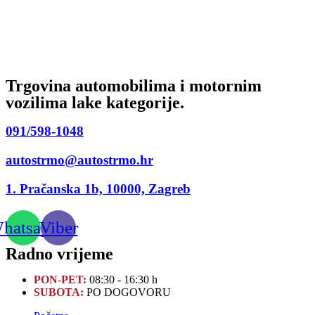
Trgovina automobilima i motornim
vozilima lake kategorije.
091/598-1048
autostrmo@autostrmo.hr
1. Pračanska 1b, 10000, Zagreb
hatsapp
Viber
Radno vrijeme
PON-PET:
08:30 - 16:30 h
SUBOTA:
PO DOGOVORU