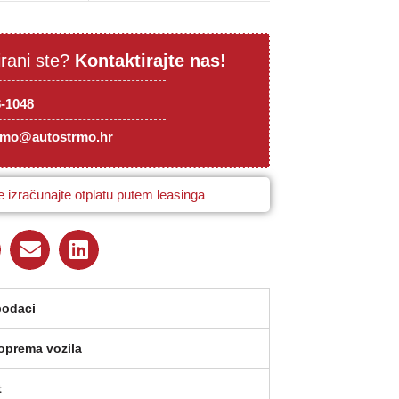
irani ste?
Kontaktirajte nas!
8-1048
rmo@autostrmo.hr
 izračunajte otplatu putem leasinga
podaci
oprema vozila
t