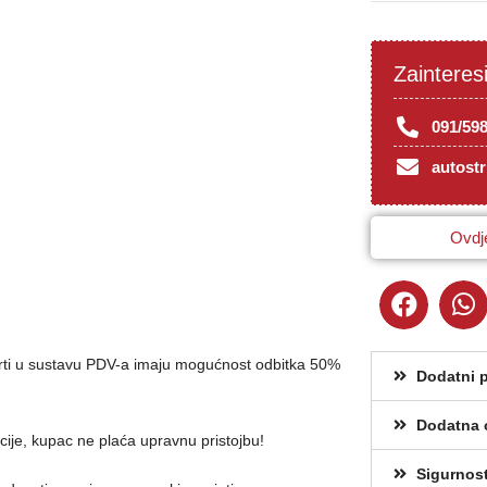
Zainteres
091/59
autost
Ovdje
obrti u sustavu PDV-a imaju mogućnost odbitka 50%
Dodatni 
Dodatna 
cije, kupac ne plaća upravnu pristojbu!
Sigurnos