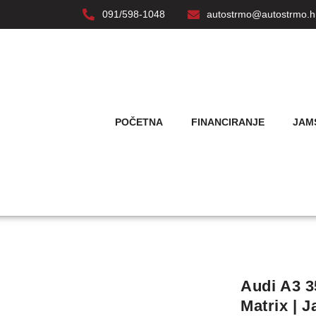
091/598-1048
autostrmo@autostrmo.h
POČETNA
FINANCIRANJE
JAM
Audi A3 3
Matrix | 