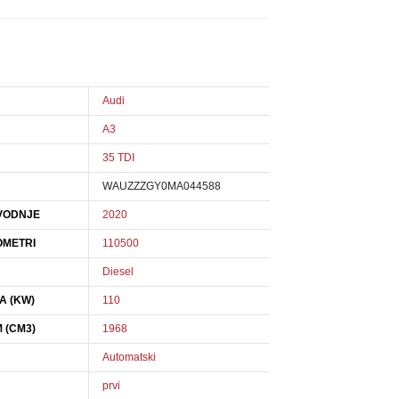
Audi
A3
35 TDI
WAUZZZGY0MA044588
VODNJE
2020
OMETRI
110500
Diesel
A (KW)
110
 (CM3)
1968
Automatski
prvi