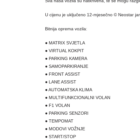
Sva naša vozila su natkrivena, te se mogu razg
U cijenu je uključeno 12-mjesečno © Neostar ja
Bitnija oprema vozila:
● MATRIX SVJETLA
● VIRTUAL KOKPIT
● PARKING KAMERA
● SAMOPARKIRANJE
● FRONT ASSIST
● LANE ASSIST
● AUTOMATSKA KLIMA
● MULTIFUNKCIONALNI VOLAN
● F1 VOLAN
● PARKING SENZORI
● TEMPOMAT
● MODOVI VOŽNJE
● START/STOP