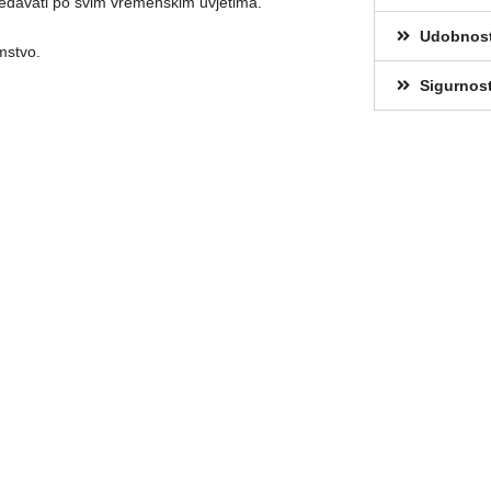
ledavati po svim vremenskim uvjetima.
Udobnos
mstvo.
Sigurnost