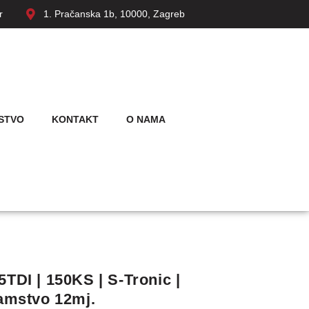
r
1. Pračanska 1b, 10000, Zagreb
STVO
KONTAKT
O NAMA
5TDI | 150KS | S-Tronic |
Jamstvo 12mj.