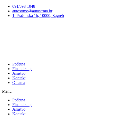
Preskoči
091/598-1048
na
autostrmo@autostrmo.hr
sadržaj
1. Pračanska 1b, 10000, Zagreb
Početna
Financiranje
Jamstvo
Kontakt
O nama
Menu
Početna
Financiranje
Jamstvo
Kontakt