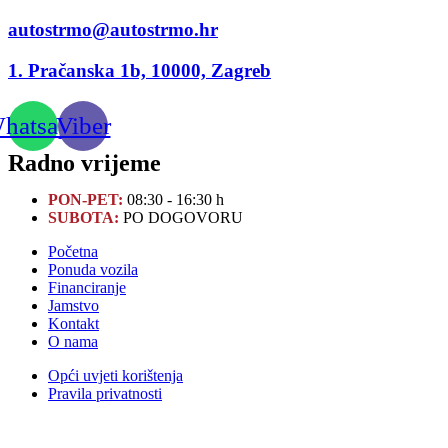
autostrmo@autostrmo.hr
1. Pračanska 1b, 10000, Zagreb
hatsapp
Viber
Radno vrijeme
PON-PET:
08:30 - 16:30 h
SUBOTA:
PO DOGOVORU
Početna
Ponuda vozila
Financiranje
Jamstvo
Kontakt
O nama
Opći uvjeti korištenja
Pravila privatnosti