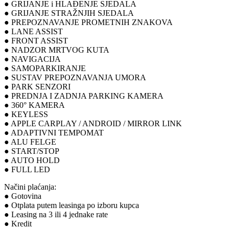
● GRIJANJE i HLAĐENJE SJEDALA
● GRIJANJE STRAŽNJIH SJEDALA
● PREPOZNAVANJE PROMETNIH ZNAKOVA
● LANE ASSIST
● FRONT ASSIST
● NADZOR MRTVOG KUTA
● NAVIGACIJA
● SAMOPARKIRANJE
● SUSTAV PREPOZNAVANJA UMORA
● PARK SENZORI
● PREDNJA I ZADNJA PARKING KAMERA
● 360° KAMERA
● KEYLESS
● APPLE CARPLAY / ANDROID / MIRROR LINK
● ADAPTIVNI TEMPOMAT
● ALU FELGE
● START/STOP
● AUTO HOLD
● FULL LED
Načini plaćanja:
● Gotovina
● Otplata putem leasinga po izboru kupca
● Leasing na 3 ili 4 jednake rate
● Kredit