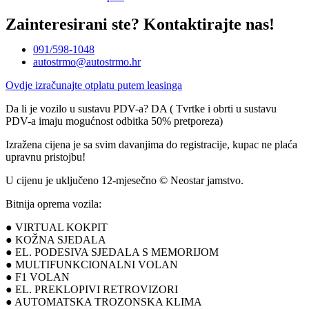
Zainteresirani ste?
Kontaktirajte nas!
091/598-1048
autostrmo@autostrmo.hr
Ovdje izračunajte otplatu putem leasinga
Da li je vozilo u sustavu PDV-a? DA ( Tvrtke i obrti u sustavu
PDV-a imaju mogućnost odbitka 50% pretporeza)
Izražena cijena je sa svim davanjima do registracije, kupac ne plaća
upravnu pristojbu!
U cijenu je uključeno 12-mjesečno © Neostar jamstvo.
Bitnija oprema vozila:
● VIRTUAL KOKPIT
● KOŽNA SJEDALA
● EL. PODESIVA SJEDALA S MEMORIJOM
● MULTIFUNKCIONALNI VOLAN
● F1 VOLAN
● EL. PREKLOPIVI RETROVIZORI
● AUTOMATSKA TROZONSKA KLIMA