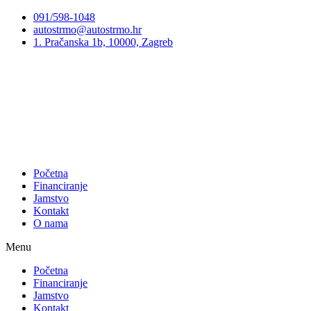
Preskoči
091/598-1048
na
autostrmo@autostrmo.hr
sadržaj
1. Pračanska 1b, 10000, Zagreb
Početna
Financiranje
Jamstvo
Kontakt
O nama
Menu
Početna
Financiranje
Jamstvo
Kontakt