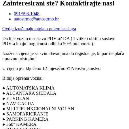
Zainteresirani ste?
Kontaktirajte nas!
091/598-1048
autostrmo@autostrmo.hr
Ovdje izračunajte otplatu putem leasinga
Da li je vozilo u sustavu PDV-a? DA ( Tvrtke i obrti u sustavu
PDV-a imaju mogućnost odbitka 50% pretporeza)
Izražena cijena je sa svim davanjima do registracije, kupac ne plaća
upravnu pristojbu!
U cijenu je uključeno 12-mjesečno © Neostar jamstvo.
Bitnija oprema vozila:
● AUTOMATSKA KLIMA
● ALCANTARA SJEDALA
● F1 VOLAN
● NAVIGACIJA
● MULTIFUNKCIONALNI VOLAN
● SAMOPARKIRANJE
● PARKING KAMERA
● 360° KAMERA