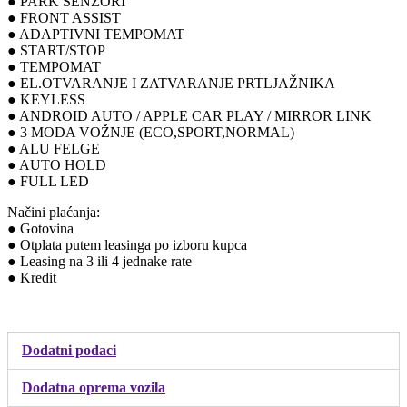
● PARK SENZORI
● FRONT ASSIST
● ADAPTIVNI TEMPOMAT
● START/STOP
● TEMPOMAT
● EL.OTVARANJE I ZATVARANJE PRTLJAŽNIKA
● KEYLESS
● ANDROID AUTO / APPLE CAR PLAY / MIRROR LINK
● 3 MODA VOŽNJE (ECO,SPORT,NORMAL)
● ALU FELGE
● AUTO HOLD
● FULL LED
Načini plaćanja:
● Gotovina
● Otplata putem leasinga po izboru kupca
● Leasing na 3 ili 4 jednake rate
● Kredit
Dodatni podaci
Dodatna oprema vozila