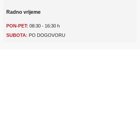
Radno vrijeme
PON-PET:
08:30 - 16:30 h
SUBOTA:
PO DOGOVORU
Početna
Ponuda vozila
Financiranje
Jamstvo
Kontakt
O nama