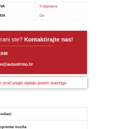
EVA
6 stupnjeva
IGA
Da
irani ste?
Kontaktirajte nas!
1048
mo@autostrmo.hr
 izračunajte otplatu putem leasinga
podaci
oprema vozila