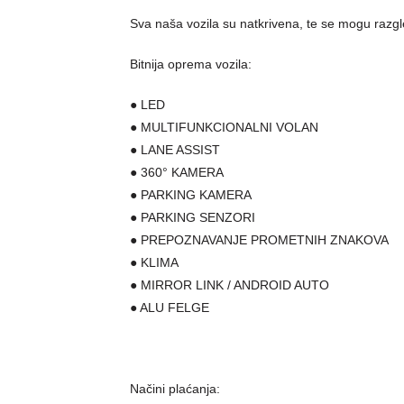
Sva naša vozila su natkrivena, te se mogu razg
Bitnija oprema vozila:
● LED
● MULTIFUNKCIONALNI VOLAN
● LANE ASSIST
● 360° KAMERA
● PARKING KAMERA
● PARKING SENZORI
● PREPOZNAVANJE PROMETNIH ZNAKOVA
● KLIMA
● MIRROR LINK / ANDROID AUTO
● ALU FELGE
Načini plaćanja: