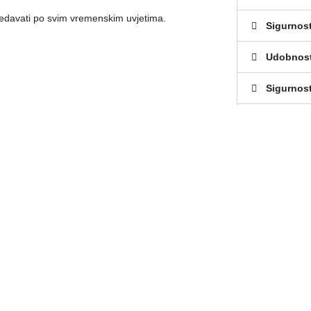
ledavati po svim vremenskim uvjetima.
Sigurnos
Udobnos
Sigurnost