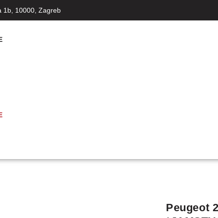
a 1b, 10000, Zagreb
E
E
Peugeot 2