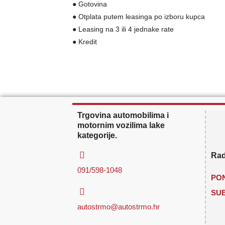
● Gotovina
● Otplata putem leasinga po izboru kupca
● Leasing na 3 ili 4 jednake rate
● Kredit
Trgovina automobilima i
motornim vozilima lake
kategorije.
Rad
091/598-1048
PON
SU
autostrmo@autostrmo.hr