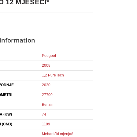
O 12 MJESECI*
 information
Peugeot
2008
1,2 PureTech
VODNJE
2020
OMETRI
27700
Benzin
A (KW)
74
 (CM3)
1199
Mehanički mjenjač