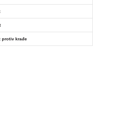
t
t
 protiv krađe