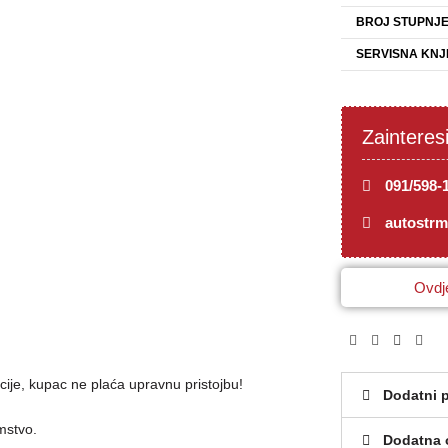
BROJ STUPNJ
SERVISNA KNJ
Zainteres
091/598-
autostr
Ovdje
cije, kupac ne plaća upravnu pristojbu!
Dodatni 
mstvo.
Dodatna 