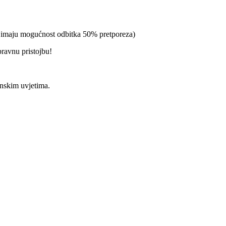
a imaju mogućnost odbitka 50% pretporeza)
pravnu pristojbu!
enskim uvjetima.