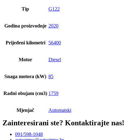
Tip
G122
Godina proizvodnje
2020
Prijeđeni kilometri
56400
Motor
Diesel
Snaga motora (kW)
85
Radni obujam (cm3)
1759
Mjenjač
Automatski
Zainteresirani ste?
Kontaktirajte nas!
091/598-1048
autostrmo@autostrmo.hr