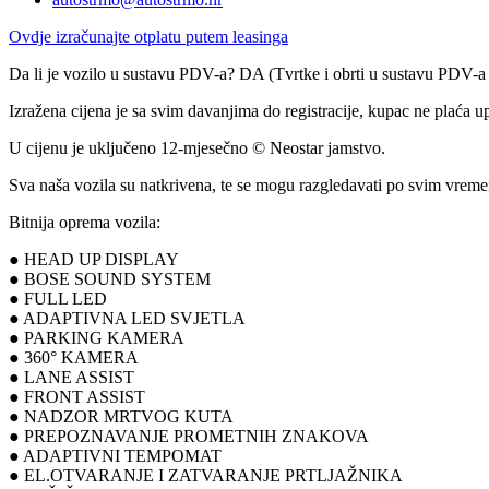
Ovdje izračunajte otplatu putem leasinga
Da li je vozilo u sustavu PDV-a? DA (Tvrtke i obrti u sustavu PDV-
Izražena cijena je sa svim davanjima do registracije, kupac ne plaća u
U cijenu je uključeno 12-mjesečno © Neostar jamstvo.
Sva naša vozila su natkrivena, te se mogu razgledavati po svim vrem
Bitnija oprema vozila:
● HEAD UP DISPLAY
● BOSE SOUND SYSTEM
● FULL LED
● ADAPTIVNA LED SVJETLA
● PARKING KAMERA
● 360° KAMERA
● LANE ASSIST
● FRONT ASSIST
● NADZOR MRTVOG KUTA
● PREPOZNAVANJE PROMETNIH ZNAKOVA
● ADAPTIVNI TEMPOMAT
● EL.OTVARANJE I ZATVARANJE PRTLJAŽNIKA