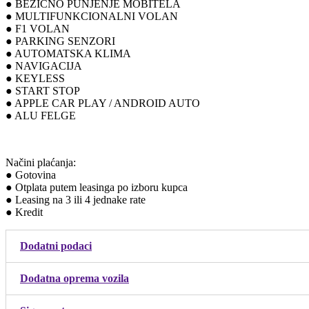
● BEŽIČNO PUNJENJE MOBITELA
● MULTIFUNKCIONALNI VOLAN
● F1 VOLAN
● PARKING SENZORI
● AUTOMATSKA KLIMA
● NAVIGACIJA
● KEYLESS
● START STOP
● APPLE CAR PLAY / ANDROID AUTO
● ALU FELGE
Načini plaćanja:
● Gotovina
● Otplata putem leasinga po izboru kupca
● Leasing na 3 ili 4 jednake rate
● Kredit
Dodatni podaci
Dodatna oprema vozila