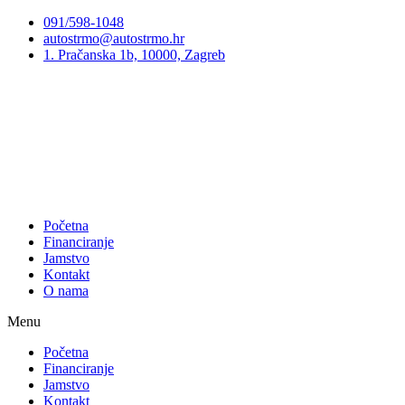
Preskoči
091/598-1048
na
autostrmo@autostrmo.hr
sadržaj
1. Pračanska 1b, 10000, Zagreb
Početna
Financiranje
Jamstvo
Kontakt
O nama
Menu
Početna
Financiranje
Jamstvo
Kontakt