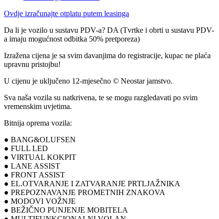
Ovdje izračunajte otplatu putem leasinga
Da li je vozilo u sustavu PDV-a? DA (Tvrtke i obrti u sustavu PDV-
a imaju mogućnost odbitka 50% pretporeza)
Izražena cijena je sa svim davanjima do registracije, kupac ne plaća
upravnu pristojbu!
U cijenu je uključeno 12-mjesečno © Neostar jamstvo.
Sva naša vozila su natkrivena, te se mogu razgledavati po svim
vremenskim uvjetima.
Bitnija oprema vozila:
● BANG&OLUFSEN
● FULL LED
● VIRTUAL KOKPIT
● LANE ASSIST
● FRONT ASSIST
● EL.OTVARANJE I ZATVARANJE PRTLJAŽNIKA
● PREPOZNAVANJE PROMETNIH ZNAKOVA
● MODOVI VOŽNJE
● BEŽIČNO PUNJENJE MOBITELA
● MULTIFUNKCIONALNI VOLAN