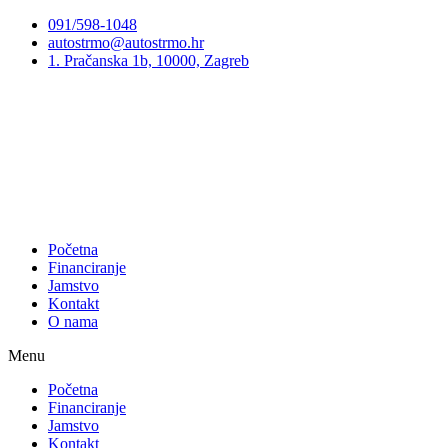
Preskoči
091/598-1048
na
autostrmo@autostrmo.hr
sadržaj
1. Pračanska 1b, 10000, Zagreb
Početna
Financiranje
Jamstvo
Kontakt
O nama
Menu
Početna
Financiranje
Jamstvo
Kontakt