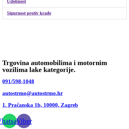
Udobnost
Sigurnost protiv krađe
Trgovina automobilima i motornim
vozilima lake kategorije.
091/598-1048
autostrmo@autostrmo.hr
1. Pračanska 1b, 10000, Zagreb
hatsapp
Viber