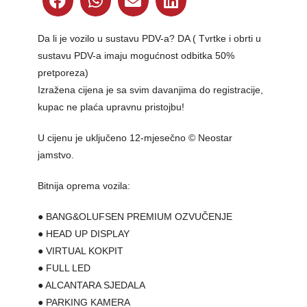
Da li je vozilo u sustavu PDV-a? DA ( Tvrtke i obrti u
sustavu PDV-a imaju mogućnost odbitka 50%
pretporeza)
Izražena cijena je sa svim davanjima do registracije,
kupac ne plaća upravnu pristojbu!
U cijenu je uključeno 12-mjesečno © Neostar
jamstvo.
Bitnija oprema vozila:
● BANG&OLUFSEN PREMIUM OZVUČENJE
● HEAD UP DISPLAY
● VIRTUAL KOKPIT
● FULL LED
● ALCANTARA SJEDALA
● PARKING KAMERA