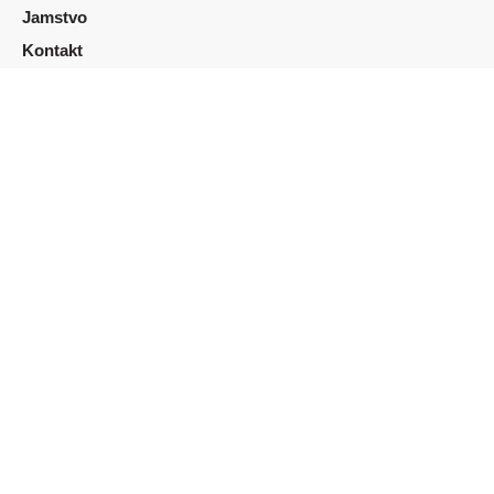
Jamstvo
Kontakt
O nama
Opći uvjeti korištenja
Pravila privatnosti
Copyright ©2023. AutoStrmo
Dizajn i izrada: Aplikacije.
HR