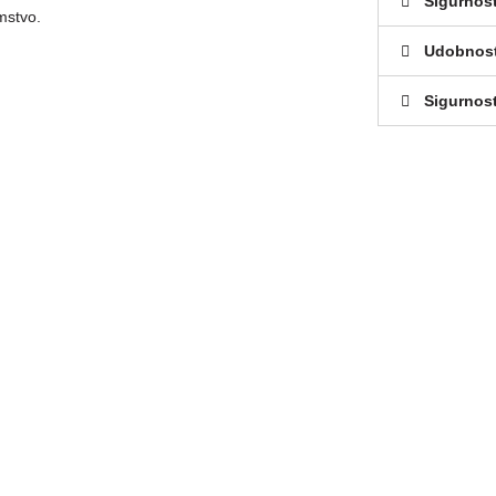
Sigurnos
mstvo.
Udobnos
Sigurnost