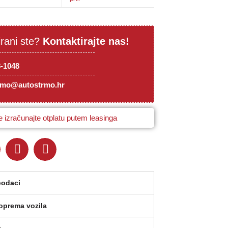
irani ste?
Kontaktirajte nas!
8-1048
rmo@autostrmo.hr
 izračunajte otplatu putem leasinga
podaci
oprema vozila