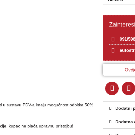
Zainteres
091/59
autost
Ovdje
brti u sustavu PDV-a imaju mogućnost odbitka 50%
Dodatni 
Dodatna 
cije, kupac ne plaća upravnu pristojbu!