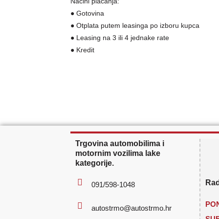
Načini plaćanja:
● Gotovina
● Otplata putem leasinga po izboru kupca
● Leasing na 3 ili 4 jednake rate
● Kredit
Trgovina automobilima i
motornim vozilima lake
kategorije.
Rad
091/598-1048
PON
autostrmo@autostrmo.hr
SU