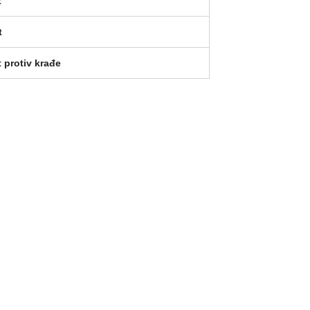
t
t
 protiv krađe