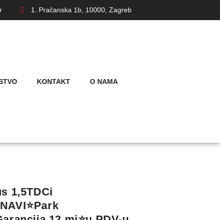
r
1. Pračanska 1b, 10000, Zagreb
STVO
KONTAKT
O NAMA
us 1,5TDCi
️NAVI⭐️Park
Garancija 12.mj⭐u PDV-u