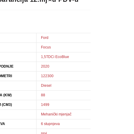
Ford
Focus
1,5TDCi EcoBlue
VODNJE
2020
OMETRI
122300
Diesel
A (KW)
88
 (CM3)
1499
Mehanički mjenjač
EVA
6 stupnjeva
prvi