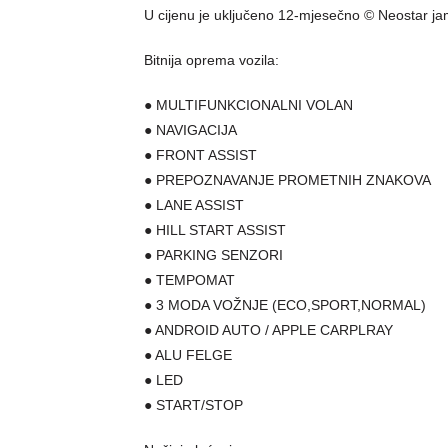
U cijenu je uključeno 12-mjesečno © Neostar ja
Bitnija oprema vozila:
● MULTIFUNKCIONALNI VOLAN
● NAVIGACIJA
● FRONT ASSIST
● PREPOZNAVANJE PROMETNIH ZNAKOVA
● LANE ASSIST
● HILL START ASSIST
● PARKING SENZORI
● TEMPOMAT
● 3 MODA VOŽNJE (ECO,SPORT,NORMAL)
● ANDROID AUTO / APPLE CARPLRAY
● ALU FELGE
● LED
● START/STOP