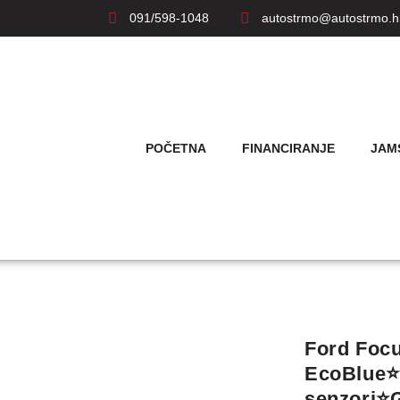
091/598-1048
autostrmo@autostrmo.h
POČETNA
FINANCIRANJE
JAM
Ford Foc
EcoBlue⭐
senzori⭐