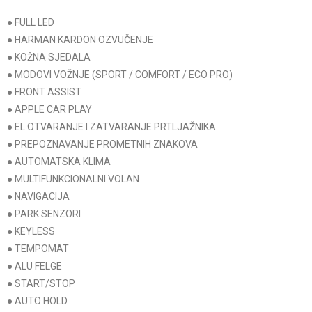
● FULL LED
● HARMAN KARDON OZVUČENJE
● KOŽNA SJEDALA
● MODOVI VOŽNJE (SPORT / COMFORT / ECO PRO)
● FRONT ASSIST
● APPLE CAR PLAY
● EL.OTVARANJE I ZATVARANJE PRTLJAŽNIKA
● PREPOZNAVANJE PROMETNIH ZNAKOVA
● AUTOMATSKA KLIMA
● MULTIFUNKCIONALNI VOLAN
● NAVIGACIJA
● PARK SENZORI
● KEYLESS
● TEMPOMAT
● ALU FELGE
● START/STOP
● AUTO HOLD