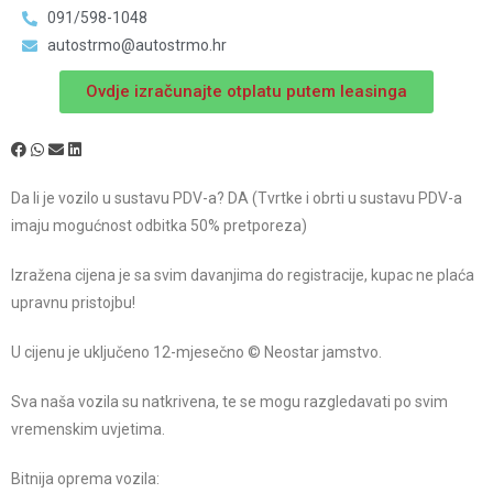
091/598-1048
autostrmo@autostrmo.hr
Ovdje izračunajte otplatu putem leasinga
Da li je vozilo u sustavu PDV-a? DA (Tvrtke i obrti u sustavu PDV-a
imaju mogućnost odbitka 50% pretporeza)
Izražena cijena je sa svim davanjima do registracije, kupac ne plaća
upravnu pristojbu!
U cijenu je uključeno 12-mjesečno © Neostar jamstvo.
Sva naša vozila su natkrivena, te se mogu razgledavati po svim
vremenskim uvjetima.
Bitnija oprema vozila: