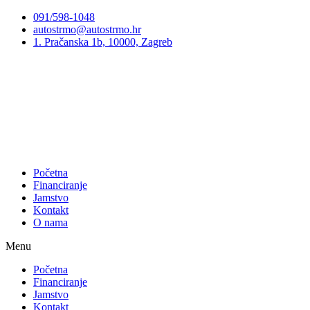
Preskoči
091/598-1048
na
autostrmo@autostrmo.hr
sadržaj
1. Pračanska 1b, 10000, Zagreb
Početna
Financiranje
Jamstvo
Kontakt
O nama
Menu
Početna
Financiranje
Jamstvo
Kontakt