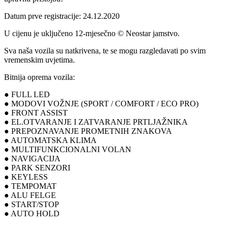
Datum prve registracije: 24.12.2020
U cijenu je uključeno 12-mjesečno © Neostar jamstvo.
Sva naša vozila su natkrivena, te se mogu razgledavati po svim
vremenskim uvjetima.
Bitnija oprema vozila:
● FULL LED
● MODOVI VOŽNJE (SPORT / COMFORT / ECO PRO)
● FRONT ASSIST
● EL.OTVARANJE I ZATVARANJE PRTLJAŽNIKA
● PREPOZNAVANJE PROMETNIH ZNAKOVA
● AUTOMATSKA KLIMA
● MULTIFUNKCIONALNI VOLAN
● NAVIGACIJA
● PARK SENZORI
● KEYLESS
● TEMPOMAT
● ALU FELGE
● START/STOP
● AUTO HOLD