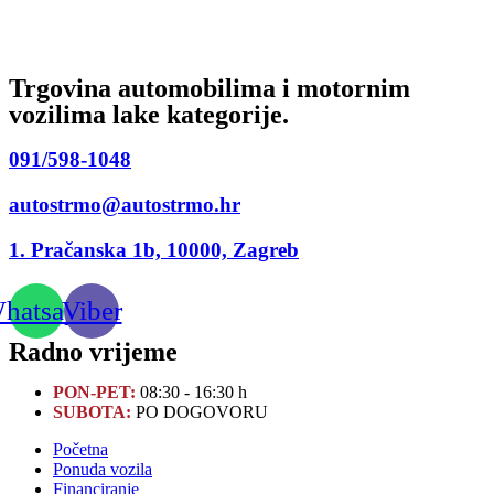
Trgovina automobilima i motornim
vozilima lake kategorije.
091/598-1048
autostrmo@autostrmo.hr
1. Pračanska 1b, 10000, Zagreb
hatsapp
Viber
Radno vrijeme
PON-PET:
08:30 - 16:30 h
SUBOTA:
PO DOGOVORU
Početna
Ponuda vozila
Financiranje