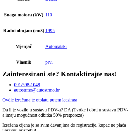
Snaga motora (kW)
110
Radni obujam (cm3)
1995
Mjenjač
Automatski
Vlasnik
prvi
Zainteresirani ste?
Kontaktirajte nas!
091/598-1048
autostrmo@autostrmo.hr
Ovdje izračunajte otplatu putem leasinga
Da li je vozilo u sustavu PDV-a? DA (Tvrtke i obrti u sustavu PDV-
a imaju mogućnost odbitka 50% pretporeza)
Izražena cijena je sa svim davanjima do registracije, kupac ne plaća
upravnu pristojbu!