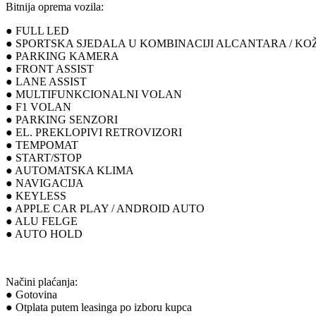
Bitnija oprema vozila:
● FULL LED
● SPORTSKA SJEDALA U KOMBINACIJI ALCANTARA / KO
● PARKING KAMERA
● FRONT ASSIST
● LANE ASSIST
● MULTIFUNKCIONALNI VOLAN
● F1 VOLAN
● PARKING SENZORI
● EL. PREKLOPIVI RETROVIZORI
● TEMPOMAT
● START/STOP
● AUTOMATSKA KLIMA
● NAVIGACIJA
● KEYLESS
● APPLE CAR PLAY / ANDROID AUTO
● ALU FELGE
● AUTO HOLD
Načini plaćanja:
● Gotovina
● Otplata putem leasinga po izboru kupca