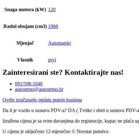
Snaga motora (kW)
120
Radni obujam (cm3)
1968
Mjenjač
Automatski
Vlasnik
prvi
Zainteresirani ste?
Kontaktirajte nas!
091/598-1048
autostrmo@autostrmo.hr
Ovdje izračunajte otplatu putem leasinga
Da li je vozilo u sustavu PDV-a? DA ( Tvrtke i obrti u sustavu PDV
Izražena cijena je sa svim davanjima do registracije, kupac ne plaća u
U cijenu je uključeno 12-mjesečno © Neostar jamstvo.