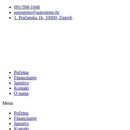
Preskoči
091/598-1048
na
autostrmo@autostrmo.hr
sadržaj
1. Pračanska 1b, 10000, Zagreb
Početna
Financiranje
Jamstvo
Kontakt
O nama
Menu
Početna
Financiranje
Jamstvo
Kontakt