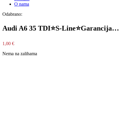
O nama
Odabrano:
Audi A6 35 TDI⭐S-Line⭐Garancija…
1,00
€
Nema na zalihama