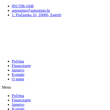
Preskoči
091/598-1048
na
autostrmo@autostrmo.hr
sadržaj
1. Pračanska 1b, 10000, Zagreb
Početna
Financiranje
Jamstvo
Kontakt
O nama
Menu
Početna
Financiranje
Jamstvo
Kontakt