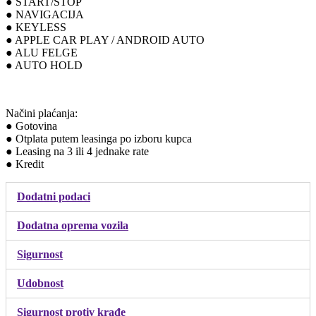
● START/STOP
● NAVIGACIJA
● KEYLESS
● APPLE CAR PLAY / ANDROID AUTO
● ALU FELGE
● AUTO HOLD
Načini plaćanja:
● Gotovina
● Otplata putem leasinga po izboru kupca
● Leasing na 3 ili 4 jednake rate
● Kredit
Dodatni podaci
Dodatna oprema vozila
Sigurnost
Udobnost
Sigurnost protiv krađe