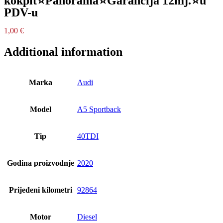
kokpit⭐Panorama⭐Garancija 12mj.⭐u
PDV-u
1,00
€
Additional information
Marka
Audi
Model
A5 Sportback
Tip
40TDI
Godina proizvodnje
2020
Prijeđeni kilometri
92864
Motor
Diesel