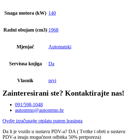
Snaga motora (kW)
140
Radni obujam (cm3)
1968
Mjenjač
Automatski
Servisna knjiga
Da
Vlasnik
prvi
Zainteresirani ste?
Kontaktirajte nas!
091/598-1048
autostrmo@autostrmo.hr
Ovdje izračunajte otplatu putem leasinga
Da li je vozilo u sustavu PDV-a? DA ( Tvrtke i obrti u sustavu
PDV-a imaju mogućnost odbitka 50% pretporeza)