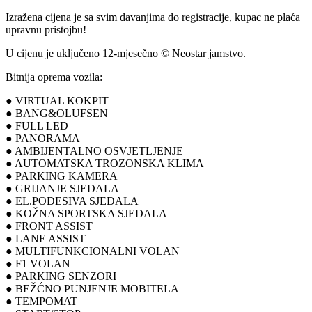
Izražena cijena je sa svim davanjima do registracije, kupac ne plaća
upravnu pristojbu!
U cijenu je uključeno 12-mjesečno © Neostar jamstvo.
Bitnija oprema vozila:
● VIRTUAL KOKPIT
● BANG&OLUFSEN
● FULL LED
● PANORAMA
● AMBIJENTALNO OSVJETLJENJE
● AUTOMATSKA TROZONSKA KLIMA
● PARKING KAMERA
● GRIJANJE SJEDALA
● EL.PODESIVA SJEDALA
● KOŽNA SPORTSKA SJEDALA
● FRONT ASSIST
● LANE ASSIST
● MULTIFUNKCIONALNI VOLAN
● F1 VOLAN
● PARKING SENZORI
● BEŽĆNO PUNJENJE MOBITELA
● TEMPOMAT