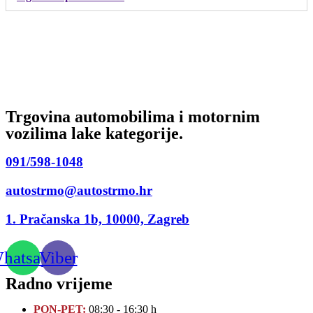
Trgovina automobilima i motornim
vozilima lake kategorije.
091/598-1048
autostrmo@autostrmo.hr
1. Pračanska 1b, 10000, Zagreb
hatsapp
Viber
Radno vrijeme
PON-PET:
08:30 - 16:30 h