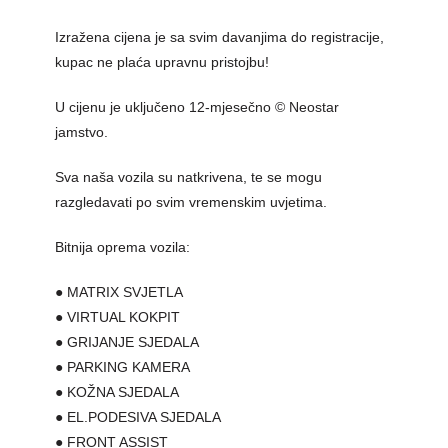
Izražena cijena je sa svim davanjima do registracije,
kupac ne plaća upravnu pristojbu!
U cijenu je uključeno 12-mjesečno © Neostar
jamstvo.
Sva naša vozila su natkrivena, te se mogu
razgledavati po svim vremenskim uvjetima.
Bitnija oprema vozila:
● MATRIX SVJETLA
● VIRTUAL KOKPIT
● GRIJANJE SJEDALA
● PARKING KAMERA
● KOŽNA SJEDALA
● EL.PODESIVA SJEDALA
● FRONT ASSIST