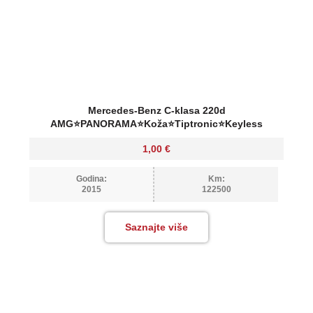
Mercedes-Benz C-klasa 220d
AMG⭐PANORAMA⭐Koža⭐Tiptronic⭐Keyless
1,00
€
Godina:
Km:
2015
122500
Saznajte više