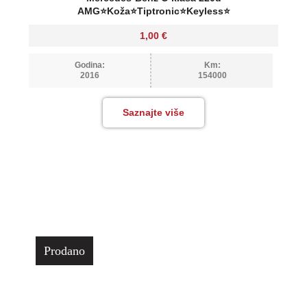
AMG⭐Koža⭐Tiptronic⭐Keyless⭐
1,00
€
Godina:
Km:
2016
154000
Saznajte više
Prodano