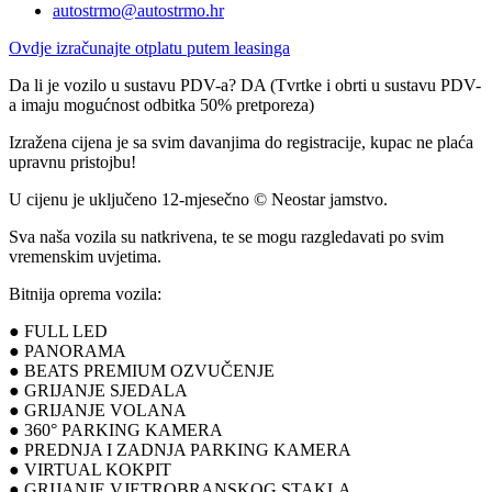
autostrmo@autostrmo.hr
Ovdje izračunajte otplatu putem leasinga
Da li je vozilo u sustavu PDV-a? DA (Tvrtke i obrti u sustavu PDV-
a imaju mogućnost odbitka 50% pretporeza)
Izražena cijena je sa svim davanjima do registracije, kupac ne plaća
upravnu pristojbu!
U cijenu je uključeno 12-mjesečno © Neostar jamstvo.
Sva naša vozila su natkrivena, te se mogu razgledavati po svim
vremenskim uvjetima.
Bitnija oprema vozila:
● FULL LED
● PANORAMA
● BEATS PREMIUM OZVUČENJE
● GRIJANJE SJEDALA
● GRIJANJE VOLANA
● 360° PARKING KAMERA
● PREDNJA I ZADNJA PARKING KAMERA
● VIRTUAL KOKPIT
● GRIJANJE VJETROBRANSKOG STAKLA