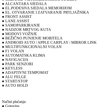
● ALCANTARA SJEDALA
● EL.PODESIVA SJEDALA MEMORIJOM
● EL. OTVARANJE I ZATVARANJE PRTLJAŽNIKA
● FRONT ASSIST
● LANE ASSIST
● SAMOPARKIRANJE
● NADZOR MRTVOG KUTA
● MODOVI VOŽNJE
● BEŽIČNO PUNJENJE MOBITELA
● ANDROID AUTO / APPLE CARPLAY / MIRROR LINK
● MULTIFUNKCIONALNI VOLAN
● F1 VOLAN
● AUTOMATSKA KLIMA
● NAVIGACIJA
● PARK SENZORI
● KEYLESS
● ADAPTIVNI TEMPOMAT
● ALU FELGE
● START/STOP
● AUTO HOLD
Načini plaćanja:
● Gotovina