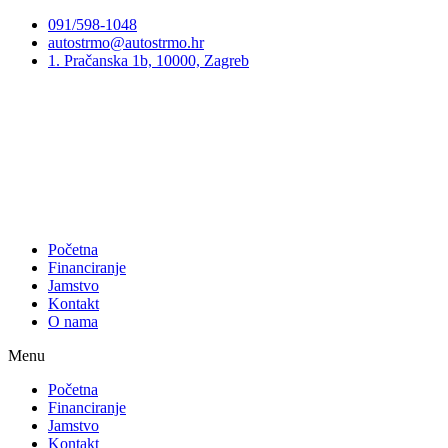
Preskoči
091/598-1048
na
autostrmo@autostrmo.hr
sadržaj
1. Pračanska 1b, 10000, Zagreb
Početna
Financiranje
Jamstvo
Kontakt
O nama
Menu
Početna
Financiranje
Jamstvo
Kontakt