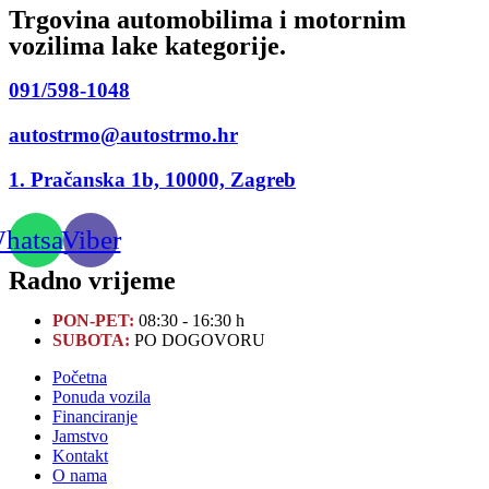
Trgovina automobilima i motornim
vozilima lake kategorije.
091/598-1048
autostrmo@autostrmo.hr
1. Pračanska 1b, 10000, Zagreb
hatsapp
Viber
Radno vrijeme
PON-PET:
08:30 - 16:30 h
SUBOTA:
PO DOGOVORU
Početna
Ponuda vozila
Financiranje
Jamstvo
Kontakt
O nama