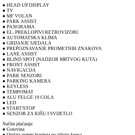
● HEAD UP DISPLAY
● TV
● MF VOLAN
● PARK ASSIST
● PANORAMA
● EL. PREKLOPIVI RETROVIZORI
● AUTOMATSKA KLIMA
● GRIJANJE SJEDALA
● PREPOZNAVANJE PROMETNIH ZNAKOVA
● LANE ASSIST
● BLIND SPOT (NADZOR MRTVOG KUTA)
● FRONT ASSIST
● NAVIGACIJA
● PARK SENZORI
● PARKING KAMERA
● KEYLESS
● TEMPOMAT
● ALU FELGE 19 COLA
● LED
● START/STOP
● SENZOR ZA KIŠU I SVIJETLO
Načini plaćanja:
● Gotovina
● Otplata putem leasinga po izboru kupca