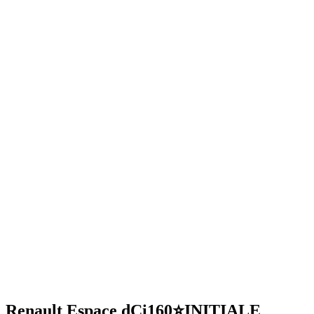
Renault Espace dCi160⭐INITIALE