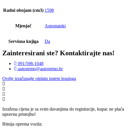
Radni obujam (cm3)
1598
Mjenjač
Automatski
Servisna knjiga
Da
Zainteresirani ste?
Kontaktirajte nas!
091/598-1048
autostrmo@autostrmo.hr
Ovdje izračunajte otplatu putem leasinga
Izražena cijena je sa svim davanjima do registracije, kupac ne plaća
upravnu pristojbu!
Bitnija oprema vozila: