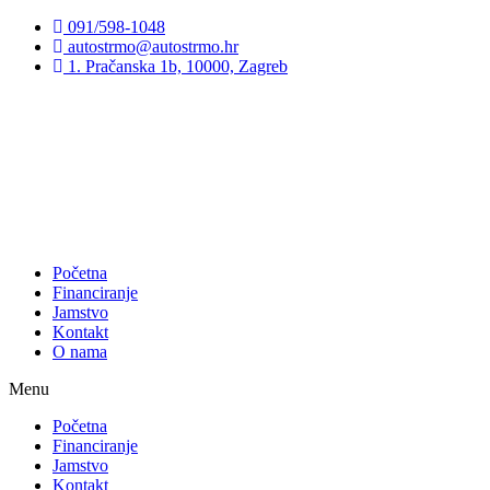
Preskoči
091/598-1048
na
autostrmo@autostrmo.hr
sadržaj
1. Pračanska 1b, 10000, Zagreb
Početna
Financiranje
Jamstvo
Kontakt
O nama
Menu
Početna
Financiranje
Jamstvo
Kontakt