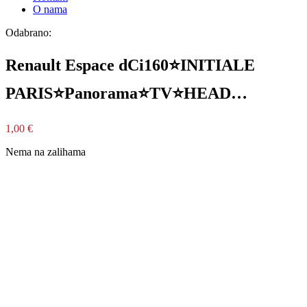
O nama
Odabrano:
Renault Espace dCi160⭐INITIALE
PARIS⭐Panorama⭐TV⭐HEAD…
1,00
€
Nema na zalihama