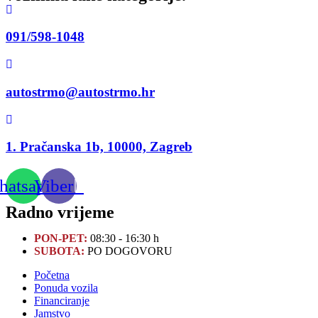
091/598-1048
autostrmo@autostrmo.hr
1. Pračanska 1b, 10000, Zagreb
atsapp
Viber
Radno vrijeme
PON-PET:
08:30 - 16:30 h
SUBOTA:
PO DOGOVORU
Početna
Ponuda vozila
Financiranje
Jamstvo