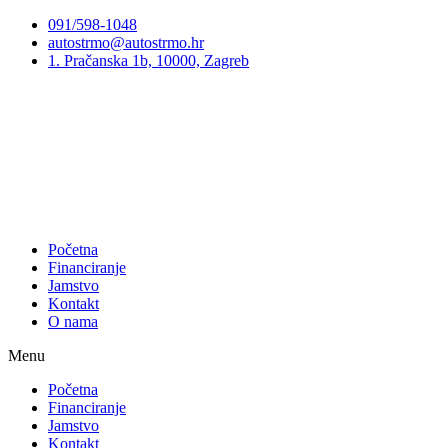
Preskoči
091/598-1048
na
autostrmo@autostrmo.hr
sadržaj
1. Pračanska 1b, 10000, Zagreb
Početna
Financiranje
Jamstvo
Kontakt
O nama
Menu
Početna
Financiranje
Jamstvo
Kontakt