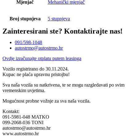
Mjenjač
Mehanički mjenjač
Broj stupnjeva
5 stupnjeva
Zainteresirani ste?
Kontaktirajte nas!
091/598-1048
autostrmo@autostrmo.hr
Ovdje izračunajte otplatu putem leasinga
Vozilo registrirano do 30.11.2024.
Kupac ne plaća upravnu pristojbu!
Sva naša vozila su natkrivena, te se mogu razgledavati po svim
vremenskim uvjetima.
Mogućnost probne vožnje za sva naša vozila.
Kontakt:
091-5981-048 MATKO
099-2068-036 TONI
autostrmo@autostrmo.hr
www.autostrmo.hr