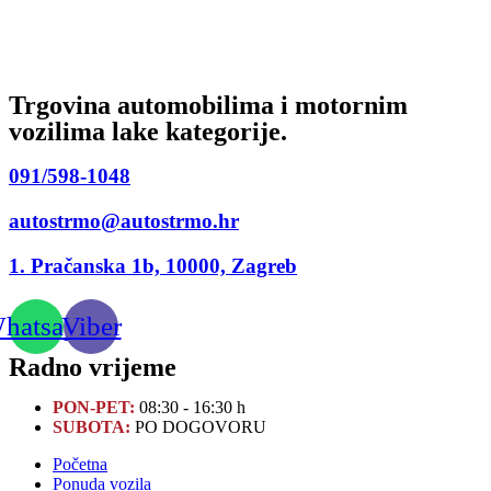
Trgovina automobilima i motornim
vozilima lake kategorije.
091/598-1048
autostrmo@autostrmo.hr
1. Pračanska 1b, 10000, Zagreb
hatsapp
Viber
Radno vrijeme
PON-PET:
08:30 - 16:30 h
SUBOTA:
PO DOGOVORU
Početna
Ponuda vozila