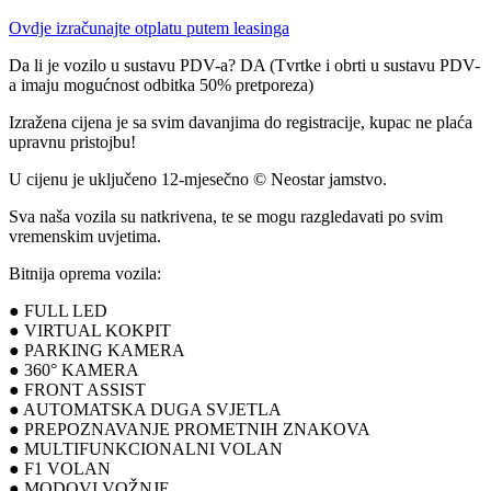
Ovdje izračunajte otplatu putem leasinga
Da li je vozilo u sustavu PDV-a? DA (Tvrtke i obrti u sustavu PDV-
a imaju mogućnost odbitka 50% pretporeza)
Izražena cijena je sa svim davanjima do registracije, kupac ne plaća
upravnu pristojbu!
U cijenu je uključeno 12-mjesečno © Neostar jamstvo.
Sva naša vozila su natkrivena, te se mogu razgledavati po svim
vremenskim uvjetima.
Bitnija oprema vozila:
● FULL LED
● VIRTUAL KOKPIT
● PARKING KAMERA
● 360° KAMERA
● FRONT ASSIST
● AUTOMATSKA DUGA SVJETLA
● PREPOZNAVANJE PROMETNIH ZNAKOVA
● MULTIFUNKCIONALNI VOLAN
● F1 VOLAN
● MODOVI VOŽNJE