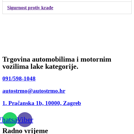
Sigurnost protiv krađe
Trgovina automobilima i motornim
vozilima lake kategorije.
091/598-1048
autostrmo@autostrmo.hr
1. Pračanska 1b, 10000, Zagreb
hatsapp
Viber
Radno vrijeme