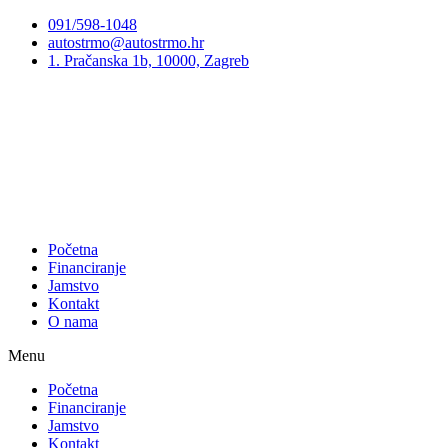
Preskoči
091/598-1048
na
autostrmo@autostrmo.hr
sadržaj
1. Pračanska 1b, 10000, Zagreb
Početna
Financiranje
Jamstvo
Kontakt
O nama
Menu
Početna
Financiranje
Jamstvo
Kontakt