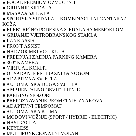
● FOCAL PREMIUM OZVUČENJE
● GRIJANJE SJEDALA
● MASAŽA SJEDALA
● SPORTSKA SJEDALA U KOMBINACIJI ALCANTARA /
KOŽA
● ELEKTRIČNO PODESIVA SJEDALA SA MEMORIJOM
● GRIJANJE VJETROBRANSKOG STAKLA
● LANE ASSIST
● FRONT ASSIST
● NADZOR MRTVOG KUTA
● PREDNJA I ZADNJA PARKING KAMERA
● 360° KAMERA
● VIRTUAL KOKPIT
● OTVARANJE PRTLJAŽNIKA NOGOM
● ADAPTIVNA SVJETLA
● AUTOMATSKA DUGA SVJETLA
● AMBIJENTALNO OSVJETLJENJE
● PARKING SENZORI
● PREPOZNAVANJE PROMETNIH ZNAKOVA
● ADAPTIVNI TEMPOMAT
● AUTOMATSKA KLIMA
● MODOVI VOŽNJE (SPORT / HYBRID / ELECTRIC)
● NAVIGACIJA
● KEYLESS
● MULTIFUNKCIONALNI VOLAN