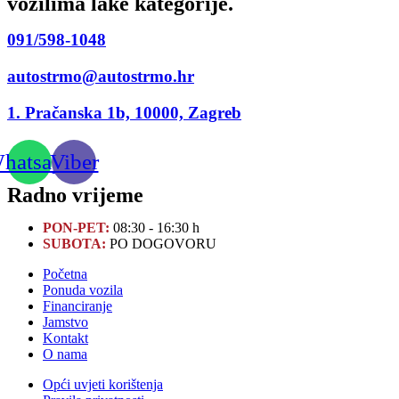
vozilima lake kategorije.
091/598-1048
autostrmo@autostrmo.hr
1. Pračanska 1b, 10000, Zagreb
hatsapp
Viber
Radno vrijeme
PON-PET:
08:30 - 16:30 h
SUBOTA:
PO DOGOVORU
Početna
Ponuda vozila
Financiranje
Jamstvo
Kontakt
O nama
Opći uvjeti korištenja