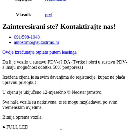
Vlasnik
prvi
Zainteresirani ste?
Kontaktirajte nas!
091/598-1048
autostrmo@autostrmo.hr
Ovdje izračunajte otplatu putem leasinga
Da li je vozilo u sustavu PDV-a? DA (Tvrtke i obrti u sustavu PDV-
a imaju mogućnost odbitka 50% pretporeza)
Izražena cijena je sa svim davanjima do registracije, kupac ne plaća
upravnu pristojbu!
U cijenu je uključeno 12-mjesečno © Neostar jamstvo.
Sva naša vozila su natkrivena, te se mogu razgledavati po svim
vremenskim uvjetima.
Bitnija oprema vozila:
● FULL LED