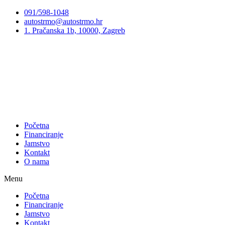
Preskoči
091/598-1048
na
autostrmo@autostrmo.hr
sadržaj
1. Pračanska 1b, 10000, Zagreb
Početna
Financiranje
Jamstvo
Kontakt
O nama
Menu
Početna
Financiranje
Jamstvo
Kontakt