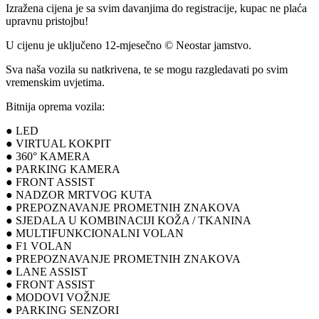
Izražena cijena je sa svim davanjima do registracije, kupac ne plaća
upravnu pristojbu!
U cijenu je uključeno 12-mjesečno © Neostar jamstvo.
Sva naša vozila su natkrivena, te se mogu razgledavati po svim
vremenskim uvjetima.
Bitnija oprema vozila:
● LED
● VIRTUAL KOKPIT
● 360° KAMERA
● PARKING KAMERA
● FRONT ASSIST
● NADZOR MRTVOG KUTA
● PREPOZNAVANJE PROMETNIH ZNAKOVA
● SJEDALA U KOMBINACIJI KOŽA / TKANINA
● MULTIFUNKCIONALNI VOLAN
● F1 VOLAN
● PREPOZNAVANJE PROMETNIH ZNAKOVA
● LANE ASSIST
● FRONT ASSIST
● MODOVI VOŽNJE
● PARKING SENZORI