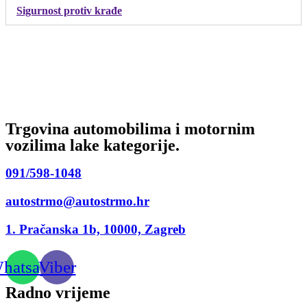
Sigurnost protiv krađe
Trgovina automobilima i motornim
vozilima lake kategorije.
091/598-1048
autostrmo@autostrmo.hr
1. Pračanska 1b, 10000, Zagreb
hatsapp
Viber
Radno vrijeme