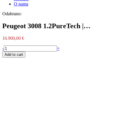
O nama
Odabrano:
Peugeot 3008 1.2PureTech |…
16.900,00
€
Peugeot
-
+
3008
Add to cart
1.2PureTech
|
Allure
|
Jamstvo
12mj.|
quantity