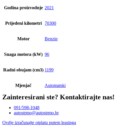
Godina proizvodnje
2021
Prijeđeni kilometri
70300
Motor
Benzin
Snaga motora (kW)
96
Radni obujam (cm3)
1199
Mjenjač
Automatski
Zainteresirani ste?
Kontaktirajte nas!
091/598-1048
autostrmo@autostrmo.hr
Ovdje izračunajte otplatu putem leasinga