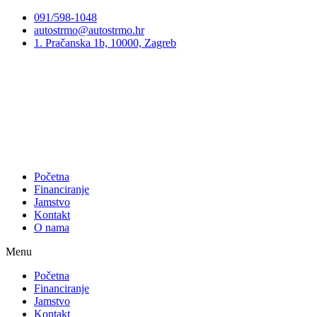
Preskoči
091/598-1048
na
autostrmo@autostrmo.hr
sadržaj
1. Pračanska 1b, 10000, Zagreb
Početna
Financiranje
Jamstvo
Kontakt
O nama
Menu
Početna
Financiranje
Jamstvo
Kontakt