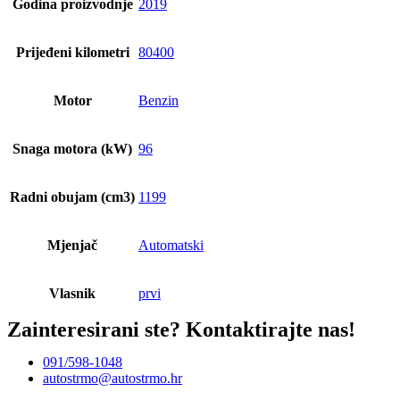
Godina proizvodnje
2019
Prijeđeni kilometri
80400
Motor
Benzin
Snaga motora (kW)
96
Radni obujam (cm3)
1199
Mjenjač
Automatski
Vlasnik
prvi
Zainteresirani ste?
Kontaktirajte nas!
091/598-1048
autostrmo@autostrmo.hr