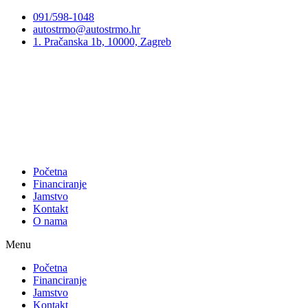
Preskoči
091/598-1048
na
autostrmo@autostrmo.hr
sadržaj
1. Pračanska 1b, 10000, Zagreb
Početna
Financiranje
Jamstvo
Kontakt
O nama
Menu
Početna
Financiranje
Jamstvo
Kontakt