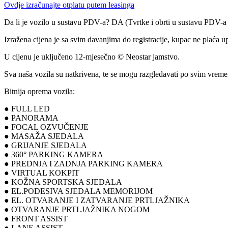
Ovdje izračunajte otplatu putem leasinga
Da li je vozilo u sustavu PDV-a? DA (Tvrtke i obrti u sustavu PDV-
Izražena cijena je sa svim davanjima do registracije, kupac ne plaća u
U cijenu je uključeno 12-mjesečno © Neostar jamstvo.
Sva naša vozila su natkrivena, te se mogu razgledavati po svim vrem
Bitnija oprema vozila:
● FULL LED
● PANORAMA
● FOCAL OZVUČENJE
● MASAŽA SJEDALA
● GRIJANJE SJEDALA
● 360° PARKING KAMERA
● PREDNJA I ZADNJA PARKING KAMERA
● VIRTUAL KOKPIT
● KOŽNA SPORTSKA SJEDALA
● EL.PODESIVA SJEDALA MEMORIJOM
● EL. OTVARANJE I ZATVARANJE PRTLJAŽNIKA
● OTVARANJE PRTLJAŽNIKA NOGOM
● FRONT ASSIST
● LANE ASSIST