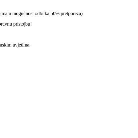
a imaju mogućnost odbitka 50% pretporeza)
pravnu pristojbu!
enskim uvjetima.