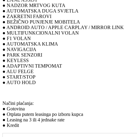
● NADZOR MRTVOG KUTA
● AUTOMATSKA DUGA SVJETLA
● ZAKRETNI FAROVI
● BEŽIČNO PUNJENJE MOBITELA
● ANDROID AUTO / APPLE CARPLAY / MIRROR LINK
● MULTIFUNKCIONALNI VOLAN
● F1 VOLAN
● AUTOMATSKA KLIMA
● NAVIGACIJA
● PARK SENZORI
● KEYLESS
● ADAPTIVNI TEMPOMAT
● ALU FELGE
● START/STOP
● AUTO HOLD
Načini plaćanja:
● Gotovina
● Otplata putem leasinga po izboru kupca
● Leasing na 3 ili 4 jednake rate
● Kredit