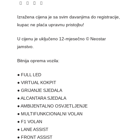
Izražena cijena je sa svim davanjima do registracije,
kupac ne plaća upravnu pristojbu!
U cijenu je uključeno 12-mjesečno © Neostar
jamstvo.
Bitnija oprema vozila:
● FULL LED
● VIRTUAL KOKPIT
● GRIJANJE SJEDALA
● ALCANTARA SJEDALA
● AMBIJENTALNO OSVJETLJENJE
● MULTIFUNKCIONALNI VOLAN
● F1 VOLAN
● LANE ASSIST
● FRONT ASSIST