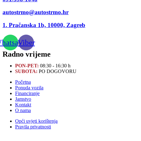
autostrmo@autostrmo.hr
1. Pračanska 1b, 10000, Zagreb
hatsapp
Viber
Radno vrijeme
PON-PET:
08:30 - 16:30 h
SUBOTA:
PO DOGOVORU
Početna
Ponuda vozila
Financiranje
Jamstvo
Kontakt
O nama
Opći uvjeti korištenja
Pravila privatnosti