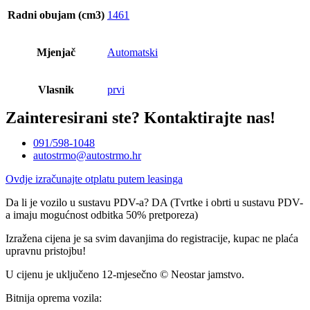
Radni obujam (cm3)
1461
Mjenjač
Automatski
Vlasnik
prvi
Zainteresirani ste?
Kontaktirajte nas!
091/598-1048
autostrmo@autostrmo.hr
Ovdje izračunajte otplatu putem leasinga
Da li je vozilo u sustavu PDV-a? DA (Tvrtke i obrti u sustavu PDV-
a imaju mogućnost odbitka 50% pretporeza)
Izražena cijena je sa svim davanjima do registracije, kupac ne plaća
upravnu pristojbu!
U cijenu je uključeno 12-mjesečno © Neostar jamstvo.
Bitnija oprema vozila: