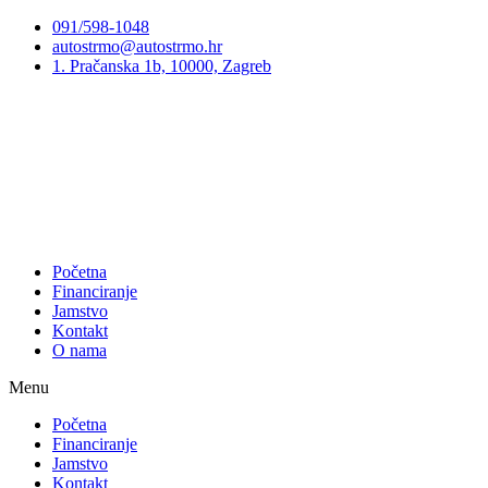
Preskoči
091/598-1048
na
autostrmo@autostrmo.hr
sadržaj
1. Pračanska 1b, 10000, Zagreb
Početna
Financiranje
Jamstvo
Kontakt
O nama
Menu
Početna
Financiranje
Jamstvo
Kontakt