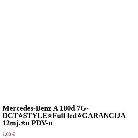
Mercedes-Benz A 180d 7G-
DCT⭐STYLE⭐Full led⭐GARANCIJA
12mj.⭐u PDV-u
1,00
€