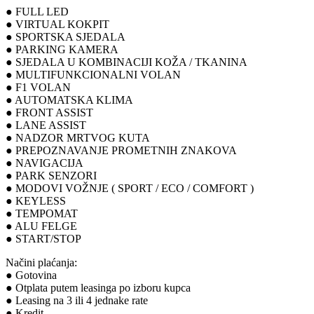
● FULL LED
● VIRTUAL KOKPIT
● SPORTSKA SJEDALA
● PARKING KAMERA
● SJEDALA U KOMBINACIJI KOŽA / TKANINA
● MULTIFUNKCIONALNI VOLAN
● F1 VOLAN
● AUTOMATSKA KLIMA
● FRONT ASSIST
● LANE ASSIST
● NADZOR MRTVOG KUTA
● PREPOZNAVANJE PROMETNIH ZNAKOVA
● NAVIGACIJA
● PARK SENZORI
● MODOVI VOŽNJE ( SPORT / ECO / COMFORT )
● KEYLESS
● TEMPOMAT
● ALU FELGE
● START/STOP
Načini plaćanja:
● Gotovina
● Otplata putem leasinga po izboru kupca
● Leasing na 3 ili 4 jednake rate
● Kredit