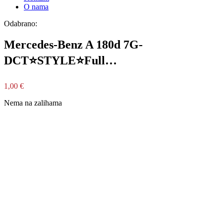
O nama
Odabrano:
Mercedes-Benz A 180d 7G-
DCT⭐STYLE⭐Full…
1,00
€
Nema na zalihama