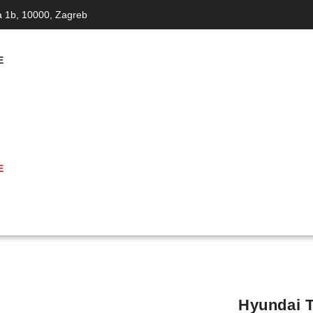
a 1b, 10000, Zagreb
E
E
Hyundai 