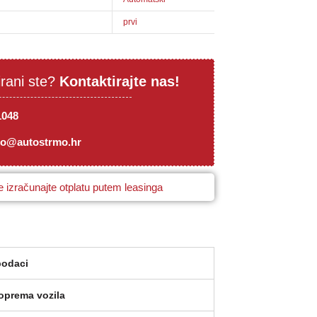
prvi
irani ste?
Kontaktirajte nas!
1048
mo@autostrmo.hr
 izračunajte otplatu putem leasinga
podaci
oprema vozila