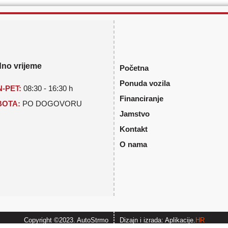
no vrijeme
Početna
Ponuda vozila
-PET:
08:30 - 16:30 h
Financiranje
BOTA:
PO DOGOVORU
Jamstvo
Kontakt
O nama
Copyright ©2023. AutoStrmo
Dizajn i izrada: Aplikacije.
HR