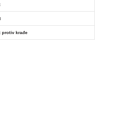
t
t
 protiv krađe