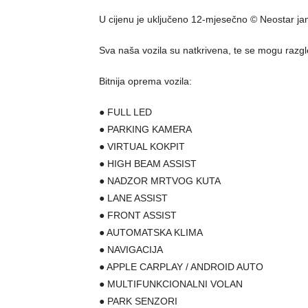
U cijenu je uključeno 12-mjesečno © Neostar ja
Sva naša vozila su natkrivena, te se mogu razg
Bitnija oprema vozila:
● FULL LED
● PARKING KAMERA
● VIRTUAL KOKPIT
● HIGH BEAM ASSIST
● NADZOR MRTVOG KUTA
● LANE ASSIST
● FRONT ASSIST
● AUTOMATSKA KLIMA
● NAVIGACIJA
● APPLE CARPLAY / ANDROID AUTO
● MULTIFUNKCIONALNI VOLAN
● PARK SENZORI