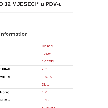
 12 MJESECI* u PDV-u
 information
Hyundai
Tucson
1,6 CRDi
VODNJE
2021
OMETRI
129200
Diesel
A (KW)
100
 (CM3)
1598
Automatski