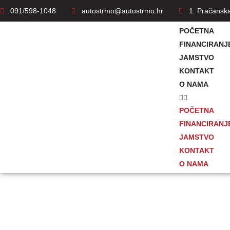
091/598-1048
autostrmo@autostrmo.hr
1. Pračansk
POČETNA
FINANCIRANJ
JAMSTVO
KONTAKT
O NAMA
POČETNA
FINANCIRANJ
JAMSTVO
KONTAKT
O NAMA