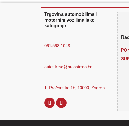
Trgovina automobilima i
motornim vozilima lake
kategorije.
Rad
091/598-1048
PON
SU
autostrmo@autostrmo.hr
1. Pračanska 1b, 10000, Zagreb