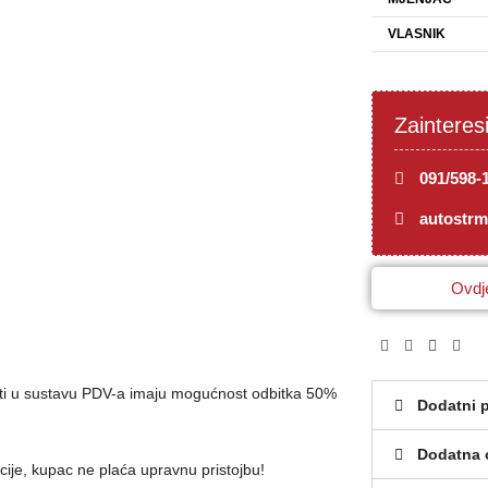
VLASNIK
Zainteres
091/598-
autostr
Ovdje
brti u sustavu PDV-a imaju mogućnost odbitka 50%
Dodatni 
Dodatna 
cije, kupac ne plaća upravnu pristojbu!