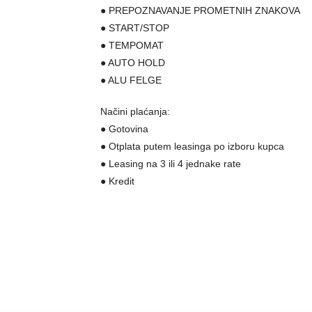
● PREPOZNAVANJE PROMETNIH ZNAKOVA
● START/STOP
● TEMPOMAT
● AUTO HOLD
● ALU FELGE
Načini plaćanja:
● Gotovina
● Otplata putem leasinga po izboru kupca
● Leasing na 3 ili 4 jednake rate
● Kredit