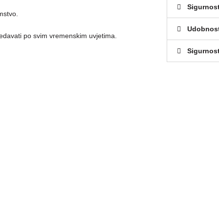
Sigurnos
mstvo.
Udobnos
ledavati po svim vremenskim uvjetima.
Sigurnost