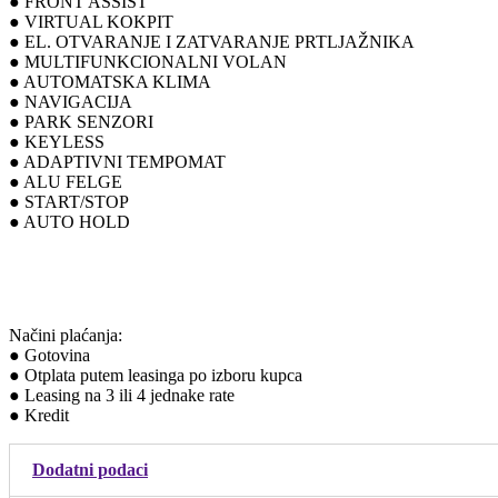
● FRONT ASSIST
● VIRTUAL KOKPIT
● EL. OTVARANJE I ZATVARANJE PRTLJAŽNIKA
● MULTIFUNKCIONALNI VOLAN
● AUTOMATSKA KLIMA
● NAVIGACIJA
● PARK SENZORI
● KEYLESS
● ADAPTIVNI TEMPOMAT
● ALU FELGE
● START/STOP
● AUTO HOLD
Načini plaćanja:
● Gotovina
● Otplata putem leasinga po izboru kupca
● Leasing na 3 ili 4 jednake rate
● Kredit
Dodatni podaci