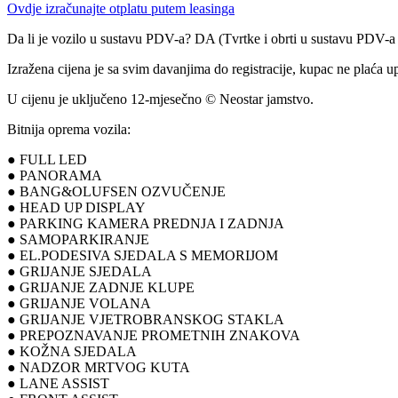
Ovdje izračunajte otplatu putem leasinga
Da li je vozilo u sustavu PDV-a? DA (Tvrtke i obrti u sustavu PDV-
Izražena cijena je sa svim davanjima do registracije, kupac ne plaća u
U cijenu je uključeno 12-mjesečno © Neostar jamstvo.
Bitnija oprema vozila:
● FULL LED
● PANORAMA
● BANG&OLUFSEN OZVUČENJE
● HEAD UP DISPLAY
● PARKING KAMERA PREDNJA I ZADNJA
● SAMOPARKIRANJE
● EL.PODESIVA SJEDALA S MEMORIJOM
● GRIJANJE SJEDALA
● GRIJANJE ZADNJE KLUPE
● GRIJANJE VOLANA
● GRIJANJE VJETROBRANSKOG STAKLA
● PREPOZNAVANJE PROMETNIH ZNAKOVA
● KOŽNA SJEDALA
● NADZOR MRTVOG KUTA
● LANE ASSIST