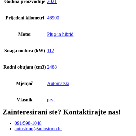
Godina proizvodnje
2021
Prijeđeni kilometri
46900
Motor
Plug-in hibrid
Snaga motora (kW)
112
Radni obujam (cm3)
2488
Mjenjač
Automatski
Vlasnik
prvi
Zainteresirani ste?
Kontaktirajte nas!
091/598-1048
autostrmo@autostrmo.hr