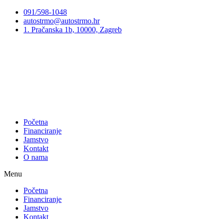
Preskoči
091/598-1048
na
autostrmo@autostrmo.hr
sadržaj
1. Pračanska 1b, 10000, Zagreb
Početna
Financiranje
Jamstvo
Kontakt
O nama
Menu
Početna
Financiranje
Jamstvo
Kontakt