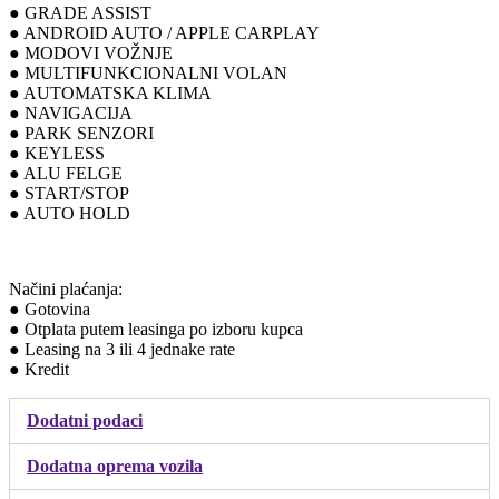
● GRADE ASSIST
● ANDROID AUTO / APPLE CARPLAY
● MODOVI VOŽNJE
● MULTIFUNKCIONALNI VOLAN
● AUTOMATSKA KLIMA
● NAVIGACIJA
● PARK SENZORI
● KEYLESS
● ALU FELGE
● START/STOP
● AUTO HOLD
Načini plaćanja:
● Gotovina
● Otplata putem leasinga po izboru kupca
● Leasing na 3 ili 4 jednake rate
● Kredit
Dodatni podaci
Dodatna oprema vozila