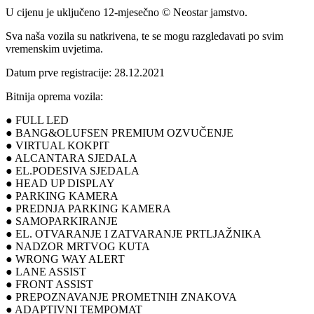
U cijenu je uključeno 12-mjesečno © Neostar jamstvo.
Sva naša vozila su natkrivena, te se mogu razgledavati po svim
vremenskim uvjetima.
Datum prve registracije: 28.12.2021
Bitnija oprema vozila:
● FULL LED
● BANG&OLUFSEN PREMIUM OZVUČENJE
● VIRTUAL KOKPIT
● ALCANTARA SJEDALA
● EL.PODESIVA SJEDALA
● HEAD UP DISPLAY
● PARKING KAMERA
● PREDNJA PARKING KAMERA
● SAMOPARKIRANJE
● EL. OTVARANJE I ZATVARANJE PRTLJAŽNIKA
● NADZOR MRTVOG KUTA
● WRONG WAY ALERT
● LANE ASSIST
● FRONT ASSIST
● PREPOZNAVANJE PROMETNIH ZNAKOVA
● ADAPTIVNI TEMPOMAT