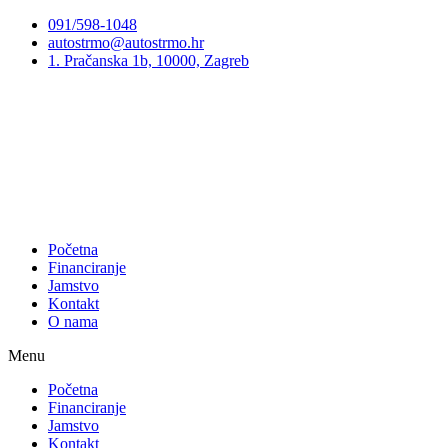
Preskoči
091/598-1048
na
autostrmo@autostrmo.hr
sadržaj
1. Pračanska 1b, 10000, Zagreb
Početna
Financiranje
Jamstvo
Kontakt
O nama
Menu
Početna
Financiranje
Jamstvo
Kontakt