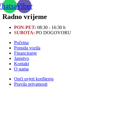
hatsapp
Viber
Radno vrijeme
PON-PET:
08:30 - 16:30 h
SUBOTA:
PO DOGOVORU
Početna
Ponuda vozila
Financiranje
Jamstvo
Kontakt
O nama
Opći uvjeti korištenja
Pravila privatnosti