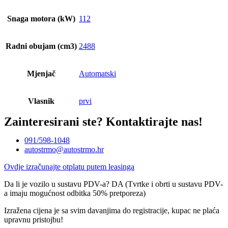
Snaga motora (kW)
112
Radni obujam (cm3)
2488
Mjenjač
Automatski
Vlasnik
prvi
Zainteresirani ste?
Kontaktirajte nas!
091/598-1048
autostrmo@autostrmo.hr
Ovdje izračunajte otplatu putem leasinga
Da li je vozilo u sustavu PDV-a? DA (Tvrtke i obrti u sustavu PDV-
a imaju mogućnost odbitka 50% pretporeza)
Izražena cijena je sa svim davanjima do registracije, kupac ne plaća
upravnu pristojbu!