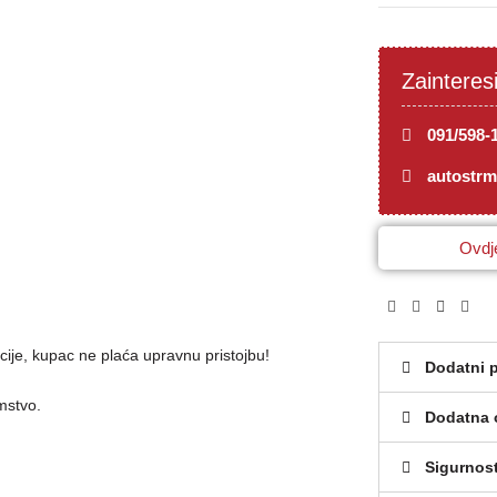
Zainteres
091/598-
autostr
Ovdje
cije, kupac ne plaća upravnu pristojbu!
Dodatni 
mstvo.
Dodatna 
Sigurnos