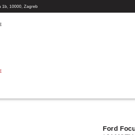
a 1b, 10000, Zagreb
E
E
Ford Foc