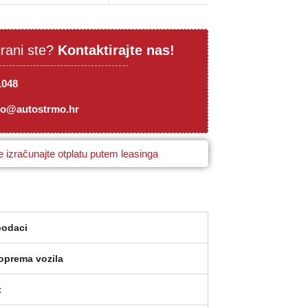
irani ste?
Kontaktirajte nas!
1048
mo@autostrmo.hr
 izračunajte otplatu putem leasinga
podaci
oprema vozila
t