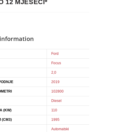
O 12 MJESECI*
 information
Ford
Focus
2,0
VODNJE
2019
OMETRI
102800
Diesel
A (KW)
110
 (CM3)
1995
Automatski