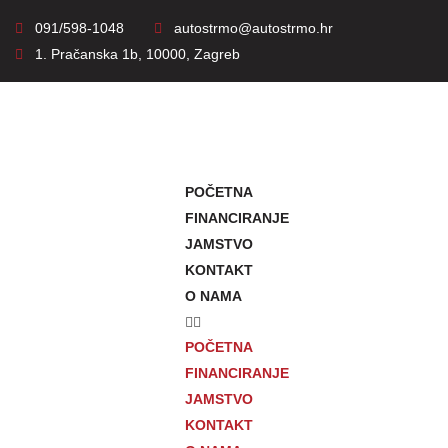
091/598-1048
autostrmo@autostrmo.hr
1. Pračanska 1b, 10000, Zagreb
POČETNA
FINANCIRANJE
JAMSTVO
KONTAKT
O NAMA
POČETNA
FINANCIRANJE
JAMSTVO
KONTAKT